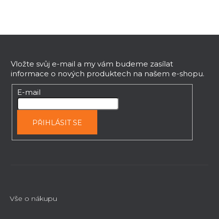
c
í
p
Z
r
v
á
k
p
Vložte svůj e-mail a my vám budeme zasílat
y
informace o nových produktech na našem e-shopu.
a
v
t
E-mail
ý
í
p
i
PŘIHLÁSIT SE
s
u
Vše o nákupu