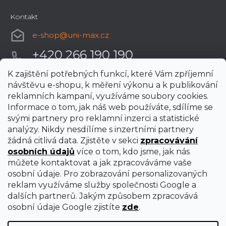
Kontakt
e-shop
@
uni-max.cz
+420 266 190 190
K zajištění potřebných funkcí, které Vám zpříjemní
návštěvu e-shopu, k měření výkonu a k publikování
reklamních kampaní, využíváme soubory cookies.
Informace o tom, jak náš web používáte, sdílíme se
svými partnery pro reklamní inzerci a statistické
analýzy. Nikdy nesdílíme s inzertními partnery
žádná citlivá data. Zjistěte v sekci
zpracovávání
osobních údajů
více o tom, kdo jsme, jak nás
můžete kontaktovat a jak zpracováváme vaše
osobní údaje. Pro zobrazování personalizovaných
reklam využíváme služby společnosti Google a
dalších partnerů. Jakým způsobem zpracovává
osobní údaje Google zjistíte
zde
.