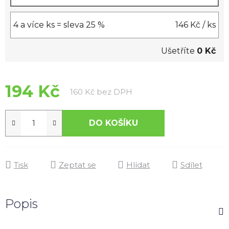
4 a více ks = sleva 25 %
146 Kč
/ ks
Ušetříte
0 Kč
194 Kč
Měrná cena:
160 Kč bez DPH
DO KOŠÍKU
Tisk
Zeptat se
Hlídat
Sdílet
Popis