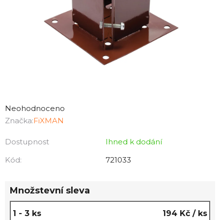
Průměrné
hodnocení
Neohodnoceno
produktu
Značka:
FiXMAN
je
Dostupnost
Ihned k dodání
0,0
z
Kód:
721033
5
hvězdiček.
Množstevní sleva
1 - 3 ks
194 Kč
/ ks