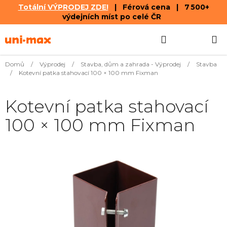
Totální VÝPRODEJ ZDE!
| Férová cena | 7 500+
výdejních míst po celé ČR
Přejít
Hledat
NÁKUPN
na
obsah
KOŠÍK
Domů
/
Výprodej
/
Stavba, dům a zahrada - Výprodej
/
Stavba
/
Kotevní patka stahovací 100 × 100 mm Fixman
Kotevní patka stahovací
100 × 100 mm Fixman