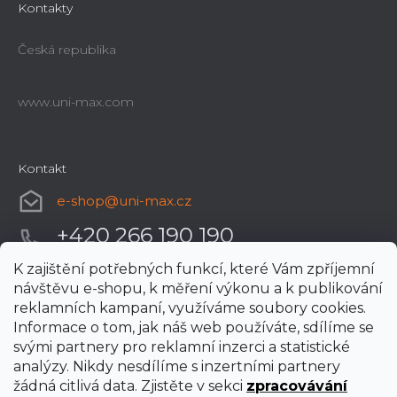
Kontakty
Česká republika
www.uni-max.com
Kontakt
e-shop
@
uni-max.cz
+420 266 190 190
K zajištění potřebných funkcí, které Vám zpříjemní
návštěvu e-shopu, k měření výkonu a k publikování
reklamních kampaní, využíváme soubory cookies.
Informace o tom, jak náš web používáte, sdílíme se
svými partnery pro reklamní inzerci a statistické
analýzy. Nikdy nesdílíme s inzertními partnery
žádná citlivá data. Zjistěte v sekci
zpracovávání