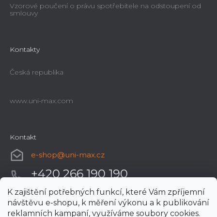
Vzorové poučení o právu spotřebitele na odstoupení od
smlouvy
Kontakty
Česká republika
www.uni-max.com
Kontakt
e-shop
@
uni-max.cz
+420 266 190 190
K zajištění potřebných funkcí, které Vám zpříjemní
návštěvu e-shopu, k měření výkonu a k publikování
reklamních kampaní, využíváme soubory cookies.