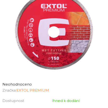
Průměrné
hodnocení
Neohodnoceno
produktu
Značka:
EXTOL PREMIUM
je
Dostupnost
Ihned k dodání
0,0