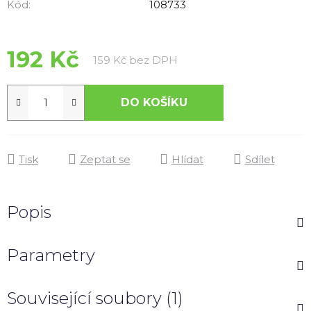
z
Kód:
108733
5
hvězdiček.
192 Kč
Měrná cena:
159 Kč bez DPH
DO KOŠÍKU
Tisk
Zeptat se
Hlídat
Sdílet
Popis
Parametry
Související soubory (1)