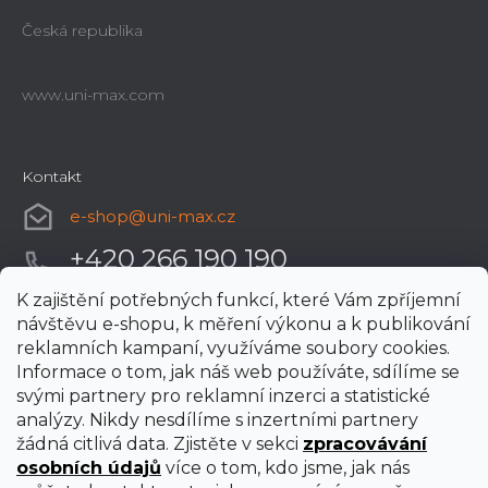
Česká republika
www.uni-max.com
Kontakt
e-shop
@
uni-max.cz
+420 266 190 190
K zajištění potřebných funkcí, které Vám zpříjemní
návštěvu e-shopu, k měření výkonu a k publikování
reklamních kampaní, využíváme soubory cookies.
Informace o tom, jak náš web používáte, sdílíme se
svými partnery pro reklamní inzerci a statistické
analýzy. Nikdy nesdílíme s inzertními partnery
žádná citlivá data. Zjistěte v sekci
zpracovávání
osobních údajů
více o tom, kdo jsme, jak nás