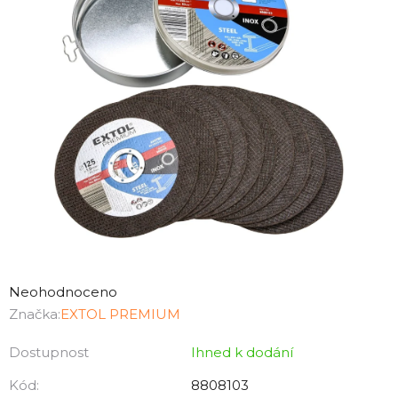
Průměrné
hodnocení
Neohodnoceno
produktu
Značka:
EXTOL PREMIUM
je
Dostupnost
Ihned k dodání
0,0
z
Kód:
8808103