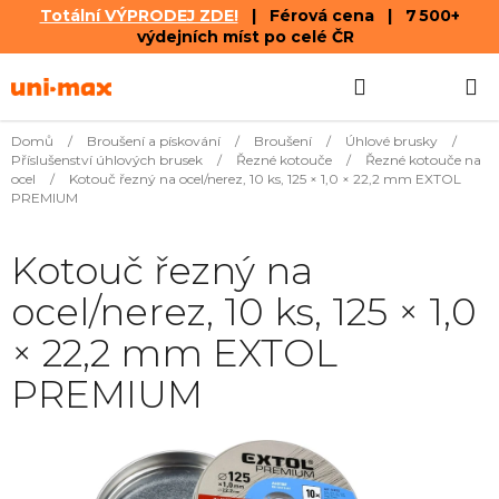
Totální VÝPRODEJ ZDE!
| Férová cena | 7 500+
výdejních míst po celé ČR
Přejít
Hledat
NÁKUPN
na
obsah
KOŠÍK
Domů
/
Broušení a pískování
/
Broušení
/
Úhlové brusky
/
Příslušenství úhlových brusek
/
Řezné kotouče
/
Řezné kotouče na
ocel
/
Kotouč řezný na ocel/nerez, 10 ks, 125 × 1,0 × 22,2 mm EXTOL
PREMIUM
Kotouč řezný na
ocel/nerez, 10 ks, 125 × 1,0
× 22,2 mm EXTOL
PREMIUM