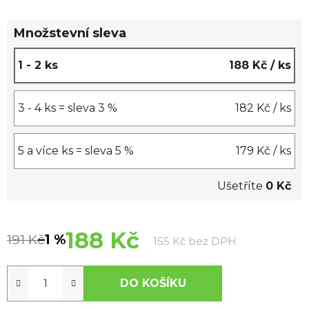
5
hvězdiček.
Množstevní sleva
1 - 2 ks
188 Kč
/ ks
3 - 4 ks = sleva 3 %
182 Kč
/ ks
5 a více ks = sleva 5 %
179 Kč
/ ks
Ušetříte
0 Kč
188 Kč
191 Kč
–1 %
Měrná cena:
155 Kč bez DPH
DO KOŠÍKU