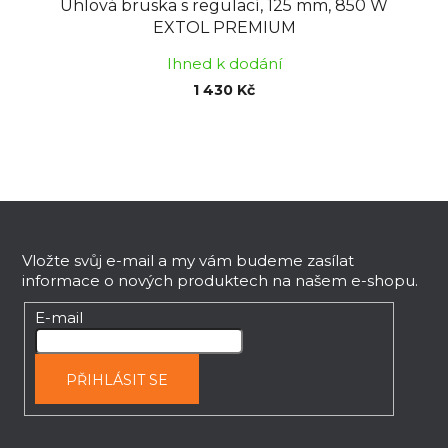
Úhlová bruska s regulací, 125 mm, 850 W
EXTOL PREMIUM
Ihned k dodání
1 430 Kč
Z
á
p
Vložte svůj e-mail a my vám budeme zasílat
informace o nových produktech na našem e-shopu.
a
t
E-mail
í
PŘIHLÁSIT SE