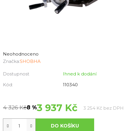
Průměrné
hodnocení
Neohodnoceno
produktu
Značka:
SHOBHA
je
Dostupnost
Ihned k dodání
0,0
z
Kód:
110340
5
hvězdiček.
3 937 Kč
4 326 Kč
–8 %
Měr
3 254 Kč bez DPH
DO KOŠÍKU