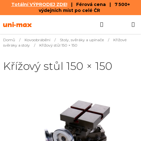
Totální VÝPRODEJ ZDE!
| Férová cena | 7 500+
výdejních míst po celé ČR
Přejít
Hledat
NÁKUPN
na
obsah
KOŠÍK
Domů
/
Kovoobrábění
/
Stoly, svěráky a upínače
/
Křížové
svěráky a stoly
/
Křížový stůl 150 × 150
Křížový stůl 150 × 150