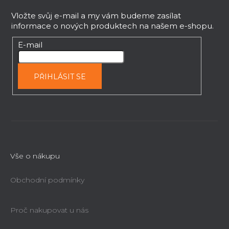
á
p
Vložte svůj e-mail a my vám budeme zasílat
informace o nových produktech na našem e-shopu.
a
t
E-mail
í
PŘIHLÁSIT SE
Vše o nákupu
Obchodní podmínky
Proč nakupovat u nás