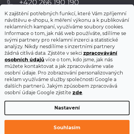
+420 266 190 190
K zajištění potřebných funkcí, které Vám zpříjemní
návštěvu e-shopu, k měření výkonu a k publikování
reklamních kampaní, využíváme soubory cookies.
Informace o tom, jak náš web používáte, sdílíme se
svými partnery pro reklamní inzerci a statistické
analýzy. Nikdy nesdílíme s inzertními partnery
žádná citlivá data. Zjistěte v sekci
zpracovávání
osobních údajů
více o tom, kdo jsme, jak nás
můžete kontaktovat a jak zpracováváme vaše
osobní údaje. Pro zobrazování personalizovaných
reklam využíváme služby společnosti Google a
dalších partnerů. Jakým způsobem zpracovává
osobní údaje Google zjistíte
zde
.
Nastavení
Vytvořil Shoptet Premium
Copyright 2026
uni-max
. Všechna práva vyhrazena.
Upravit
Souhlasím
nastavení cookies