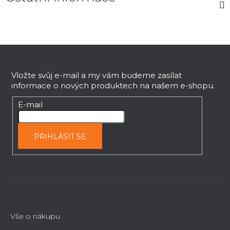
Z
á
p
Vložte svůj e-mail a my vám budeme zasílat
informace o nových produktech na našem e-shopu.
a
t
E-mail
í
PŘIHLÁSIT SE
Vše o nákupu