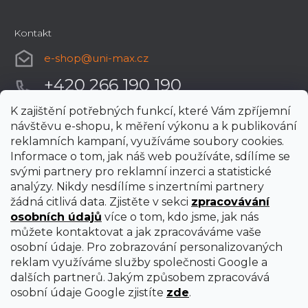
Kontakt
e-shop
@
uni-max.cz
+420 266 190 190
K zajištění potřebných funkcí, které Vám zpříjemní
návštěvu e-shopu, k měření výkonu a k publikování
reklamních kampaní, využíváme soubory cookies.
Informace o tom, jak náš web používáte, sdílíme se
svými partnery pro reklamní inzerci a statistické
analýzy. Nikdy nesdílíme s inzertními partnery
žádná citlivá data. Zjistěte v sekci
zpracovávání
osobních údajů
více o tom, kdo jsme, jak nás
můžete kontaktovat a jak zpracováváme vaše
osobní údaje. Pro zobrazování personalizovaných
reklam využíváme služby společnosti Google a
dalších partnerů. Jakým způsobem zpracovává
osobní údaje Google zjistíte
zde
.