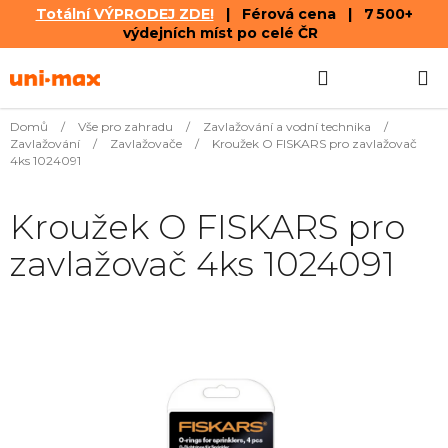
Totální VÝPRODEJ ZDE!
| Férová cena | 7 500+
výdejních míst po celé ČR
Přejít
Hledat
NÁKUPN
na
obsah
KOŠÍK
Domů
/
Vše pro zahradu
/
Zavlažování a vodní technika
/
Zavlažování
/
Zavlažovače
/
Kroužek O FISKARS pro zavlažovač
4ks 1024091
Kroužek O FISKARS pro
zavlažovač 4ks 1024091