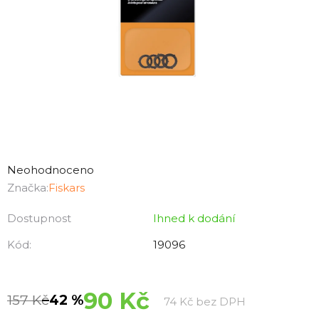
Průměrné
hodnocení
Neohodnoceno
produktu
Značka:
Fiskars
je
Dostupnost
Ihned k dodání
0,0
z
Kód:
19096
5
hvězdiček.
90 Kč
157 Kč
–42 %
Měrná cena:
74 Kč bez DPH