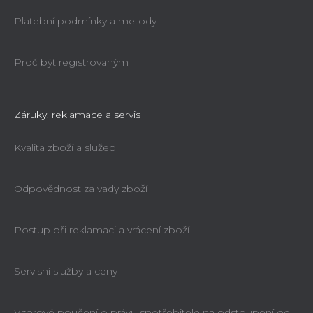
Platební podmínky a metody
Proč být registrovaným
Záruky, reklamace a servis
Kvalita zboží a služeb
Odpovědnost za vady zboží
Postup při reklamaci a vrácení zboží
Servisní služby a ceny
Vzorové poučení o právu spotřebitele na odstoupení od