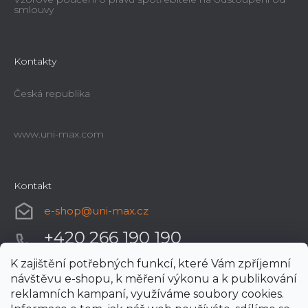
smlouvy
Kontakty
Česká republika
www.uni-max.com
Kontakt
e-shop
@
uni-max.cz
+420 266 190 190
K zajištění potřebných funkcí, které Vám zpříjemní
návštěvu e-shopu, k měření výkonu a k publikování
reklamních kampaní, využíváme soubory cookies.