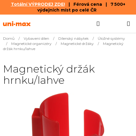
Totální VÝPRODEJ ZDE!
| Férová cena | 7 500+
výdejních míst po celé ČR
Přejít
Hledat
NÁKUPN
na
obsah
KOŠÍK
Domů
/
Vybavení dílen
/
Dílenský nábytek
/
Úložné systémy
/
Magnetické organizéry
/
Magnetické držáky
/
Magnetický
držák hrnku/lahve
Magnetický držák
hrnku/lahve