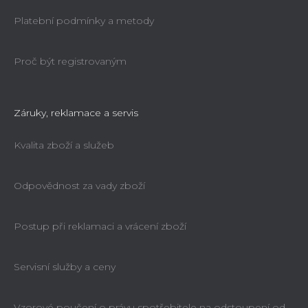
Platební podmínky a metody
Proč být registrovaným
Záruky, reklamace a servis
Kvalita zboží a služeb
Odpovědnost za vady zboží
Postup při reklamaci a vrácení zboží
Servisní služby a ceny
Vzorové poučení o právu spotřebitele na odstoupení od