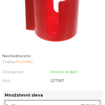
Průměrné
hodnocení
Neohodnoceno
produktu
Značka:
PUJIANG
je
Dostupnost
Ihned k dodání
0,0
z
Kód:
QJ7067
5
hvězdiček.
Množstevní sleva