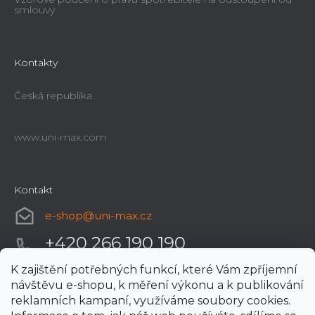
smlouvy
Kontakty
Česká republika
www.uni-max.com
Kontakt
e-shop
@
uni-max.cz
+420 266 190 190
K zajištění potřebných funkcí, které Vám zpříjemní
návštěvu e-shopu, k měření výkonu a k publikování
reklamních kampaní, využíváme soubory cookies.