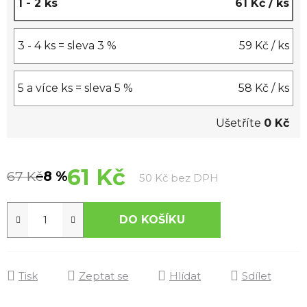
1 - 2 ks
61 Kč
/ ks
3 - 4 ks = sleva 3 %
59 Kč
/ ks
5 a více ks = sleva 5 %
58 Kč
/ ks
Ušetříte
0 Kč
61 Kč
67 Kč
–8 %
Měrná cena:
50 Kč bez DPH
DO KOŠÍKU
Tisk
Zeptat se
Hlídat
Sdílet