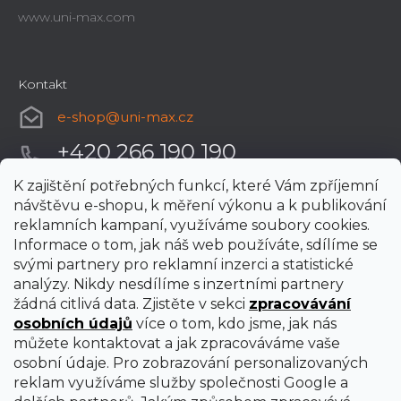
www.uni-max.com
Kontakt
e-shop
@
uni-max.cz
+420 266 190 190
K zajištění potřebných funkcí, které Vám zpříjemní
návštěvu e-shopu, k měření výkonu a k publikování
reklamních kampaní, využíváme soubory cookies.
Informace o tom, jak náš web používáte, sdílíme se
svými partnery pro reklamní inzerci a statistické
analýzy. Nikdy nesdílíme s inzertními partnery
žádná citlivá data. Zjistěte v sekci
zpracovávání
osobních údajů
více o tom, kdo jsme, jak nás
můžete kontaktovat a jak zpracováváme vaše
osobní údaje. Pro zobrazování personalizovaných
reklam využíváme služby společnosti Google a