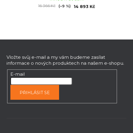
16 366 Kč
(–9 %)
14 893 Kč
Z
á
p
Vložte svůj e-mail a my vám budeme zasílat
informace o nových produktech na našem e-shopu.
a
t
E-mail
í
PŘIHLÁSIT SE