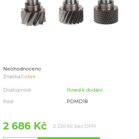
Průměrné
hodnocení
Neohodnoceno
produktu
Značka:
Cotek
je
Dostupnost
Ihned k dodání
0,0
z
Kód:
PDMD18
5
hvězdiček.
2 686 Kč
Měrná cena:
2 220 Kč bez DPH