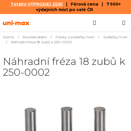
Totální VÝPRODEJ ZDE!
| Férová cena | 7 500+
výdejních míst po celé ČR
Přejít
Hledat
NÁKUPN
na
obsah
KOŠÍK
Domů
/
Kovoobrábění
/
Frézky a srážečky hran
/
Srážečky hran
/
Náhradní fréza 18 zubů k 250-0002
Náhradní fréza 18 zubů k
250-0002