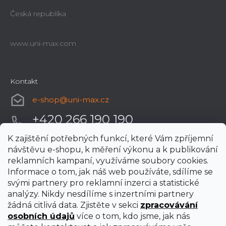
Česká republika
www.uni-max.com
Kontakt
e-shop
@
uni-max.cz
+420 266 190 190
K zajištění potřebných funkcí, které Vám zpříjemní
návštěvu e-shopu, k měření výkonu a k publikování
reklamních kampaní, využíváme soubory cookies.
Informace o tom, jak náš web používáte, sdílíme se
svými partnery pro reklamní inzerci a statistické
analýzy. Nikdy nesdílíme s inzertními partnery
žádná citlivá data. Zjistěte v sekci
zpracovávání
osobních údajů
více o tom, kdo jsme, jak nás