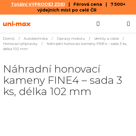
Totální VÝPRODEJ ZDE!
| Férová cena | 7 500+
výdejních míst po celé ČR
Přejít
Hledat
NÁKUPN
na
obsah
KOŠÍK
Domů
/
Autotechnika
/
Opravy motoru
/
Ventily a válce
/
Honovací přípravky
/
Náhradní honovací kameny FINE4 – sada 3 ks,
délka 102 mm
Náhradní honovací
kameny FINE4 – sada 3
ks, délka 102 mm