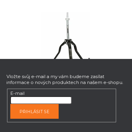
z
5
hvězdiček.
Z
á
p
Vložte svůj e-mail a my vám budeme zasílat
informace o nových produktech na našem e-shopu.
a
t
E-mail
í
Honovací přípravek LARGE 4 – pro
konečnou úpravu válců
PŘIHLÁSIT SE
Ihned k dodání
485 Kč