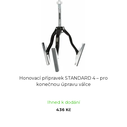
Honovací přípravek STANDARD 4 – pro
konečnou úpravu válce
Průměrné
hodnocení
Ihned k dodání
produktu
436 Kč
je
5,0