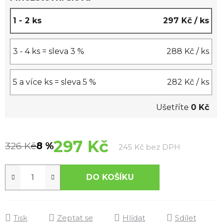
1 - 2 ks
297 Kč
/ ks
3 - 4 ks = sleva 3 %
288 Kč
/ ks
5 a více ks = sleva 5 %
282 Kč
/ ks
Ušetříte
0 Kč
297 Kč
326 Kč
–8 %
Měrná cen
245 Kč bez DPH
DO KOŠÍKU
Tisk
Zeptat se
Hlídat
Sdílet