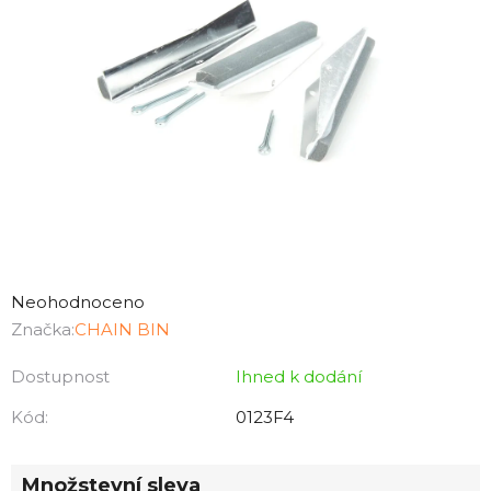
Průměrné
hodnocení
Neohodnoceno
produktu
Značka:
CHAIN BIN
je
Dostupnost
Ihned k dodání
0,0
z
Kód:
0123F4
5
hvězdiček.
Množstevní sleva