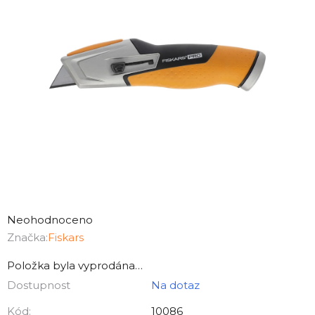
Průměrné
hodnocení
Neohodnoceno
produktu
Značka:
Fiskars
je
Položka byla vyprodána…
0,0
Dostupnost
Na dotaz
z
5
Kód:
10086