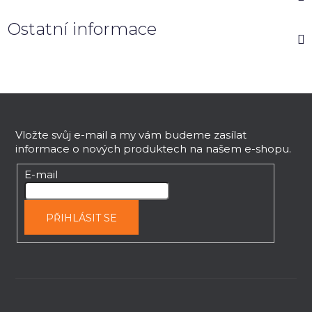
Ostatní informace
Z
á
p
Vložte svůj e-mail a my vám budeme zasílat
informace o nových produktech na našem e-shopu.
a
t
E-mail
í
PŘIHLÁSIT SE