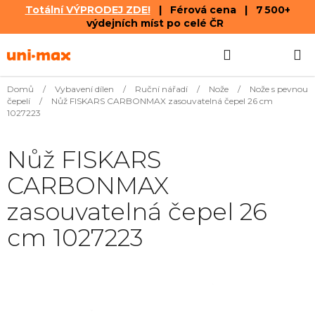
Totální VÝPRODEJ ZDE!
| Férová cena | 7 500+
výdejních míst po celé ČR
Přejít
Hledat
NÁKUPN
na
obsah
KOŠÍK
Domů
/
Vybavení dílen
/
Ruční nářadí
/
Nože
/
Nože s pevnou
čepelí
/
Nůž FISKARS CARBONMAX zasouvatelná čepel 26 cm
1027223
Nůž FISKARS
CARBONMAX
zasouvatelná čepel 26
cm 1027223