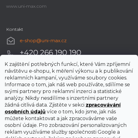
www.uni-max.com
Kontakt
e-shop
@
uni-max.cz
+420 266 190 190
K zajištění potřebných funkcí, které Vám zpříjemní
návštěvu e-shopu, k měření výkonu a k publikování
reklamních kampaní, využíváme soubory cookies.
Informace o tom, jak náš web používáte, sdílíme se
svými partnery pro reklamní inzerci a statistické
analýzy. Nikdy nesdílíme s inzertními partnery
žádná citlivá data. Zjistěte v sekci
zpracovávání
osobních údajů
více o tom, kdo jsme, jak nás
můžete kontaktovat a jak zpracováváme vaše
osobní údaje. Pro zobrazování personalizovaných
reklam využíváme služby společnosti Google a