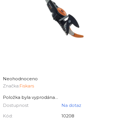
Průměrné
hodnocení
Neohodnoceno
produktu
Značka:
Fiskars
je
Položka byla vyprodána…
0,0
Dostupnost
Na dotaz
z
5
Kód:
10208
hvězdiček.