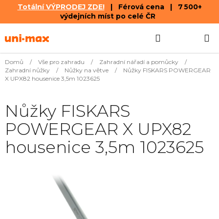
Totální VÝPRODEJ ZDE!
| Férová cena | 7 500+
výdejních míst po celé ČR
Přejít
Hledat
NÁKUPN
na
obsah
KOŠÍK
Domů
/
Vše pro zahradu
/
Zahradní nářadí a pomůcky
/
Zahradní nůžky
/
Nůžky na větve
/
Nůžky FISKARS POWERGEAR
X UPX82 housenice 3,5m 1023625
Nůžky FISKARS
POWERGEAR X UPX82
housenice 3,5m 1023625