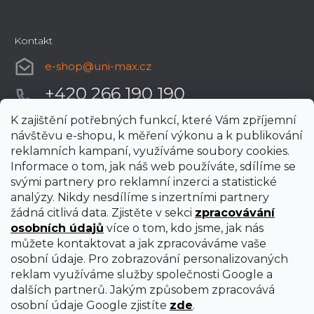
Kontakt
e-shop
@
uni-max.cz
+420 266 190 190
K zajištění potřebných funkcí, které Vám zpříjemní
návštěvu e-shopu, k měření výkonu a k publikování
reklamních kampaní, využíváme soubory cookies.
Informace o tom, jak náš web používáte, sdílíme se
svými partnery pro reklamní inzerci a statistické
analýzy. Nikdy nesdílíme s inzertními partnery
žádná citlivá data. Zjistěte v sekci
zpracovávání
osobních údajů
více o tom, kdo jsme, jak nás
můžete kontaktovat a jak zpracováváme vaše
osobní údaje. Pro zobrazování personalizovaných
reklam využíváme služby společnosti Google a
dalších partnerů. Jakým způsobem zpracovává
osobní údaje Google zjistíte
zde
.