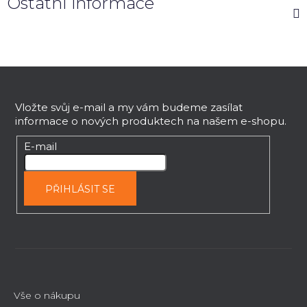
Ostatní informace
Z
á
p
Vložte svůj e-mail a my vám budeme zasílat
informace o nových produktech na našem e-shopu.
a
t
E-mail
í
PŘIHLÁSIT SE
Vše o nákupu