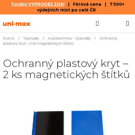
Totální VÝPRODEJ ZDE!
| Férová cena | 7 500+
výdejních míst po celé ČR
Přejít
Hledat
NÁKUPN
na
obsah
KOŠÍK
Domů
/
Výprodej
/
Autotechnika - Výprodej
/
Ochranný
plastový kryt – 2 ks magnetických štítků
Ochranný plastový kryt –
2 ks magnetických štítků