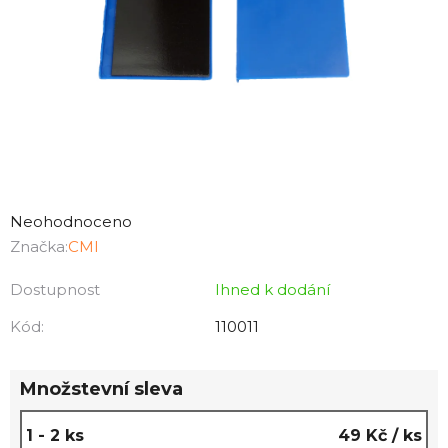
Průměrné
hodnocení
Neohodnoceno
produktu
Značka:
CMI
je
Dostupnost
Ihned k dodání
0,0
z
Kód:
110011
5
hvězdiček.
Množstevní sleva
1 - 2 ks
49 Kč
/ ks