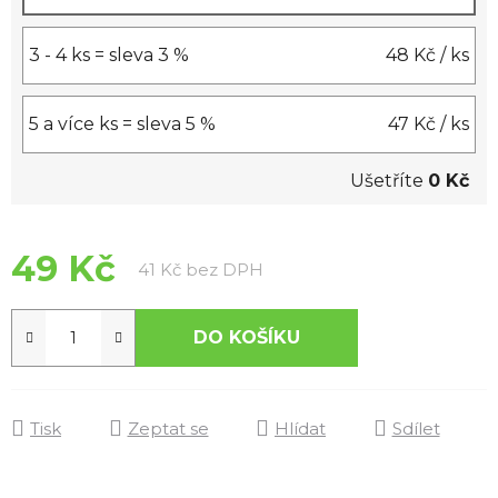
3 - 4 ks = sleva 3 %
48 Kč
/ ks
5 a více ks = sleva 5 %
47 Kč
/ ks
Ušetříte
0 Kč
49 Kč
Měrná cena:
41 Kč bez DPH
DO KOŠÍKU
Tisk
Zeptat se
Hlídat
Sdílet