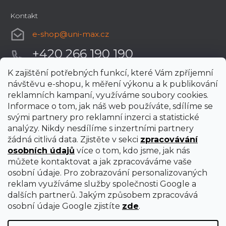
Kontakt
e-shop
@
uni-max.cz
+420 266 190 190
K zajištění potřebných funkcí, které Vám zpříjemní
návštěvu e-shopu, k měření výkonu a k publikování
reklamních kampaní, využíváme soubory cookies.
Informace o tom, jak náš web používáte, sdílíme se
svými partnery pro reklamní inzerci a statistické
analýzy. Nikdy nesdílíme s inzertními partnery
žádná citlivá data. Zjistěte v sekci
zpracovávání
osobních údajů
více o tom, kdo jsme, jak nás
můžete kontaktovat a jak zpracováváme vaše
osobní údaje. Pro zobrazování personalizovaných
reklam využíváme služby společnosti Google a
dalších partnerů. Jakým způsobem zpracovává
osobní údaje Google zjistíte
zde
.