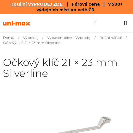
Totální VÝPRODEJ ZDE!
| Férová cena | 7 500+
výdejních míst po celé ČR
Přejít
Hledat
NÁKUPN
na
obsah
KOŠÍK
Domů
/
Výprodej
/
Vybavení dílen - Výprodej
/
Ruční nářadí
/
Očkový klíč 21 × 23 mm Silverline
Očkový klíč 21 × 23 mm
Silverline