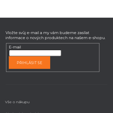
Z
á
p
Vložte svůj e-mail a my vám budeme zasílat
informace o nových produktech na našem e-shopu.
a
t
E-mail
í
PŘIHLÁSIT SE
Vše o nákupu