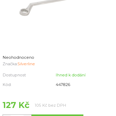
Průměrné
hodnocení
Neohodnoceno
produktu
Značka:
Silverline
je
Dostupnost
Ihned k dodání
0,0
z
Kód:
447826
5
hvězdiček.
127 Kč
Měrná cena:
105 Kč bez DPH