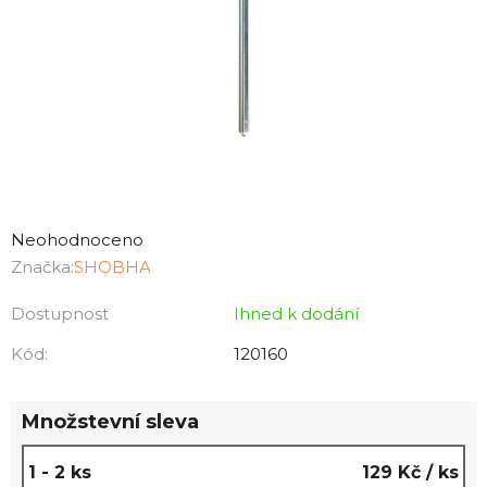
Průměrné
hodnocení
Neohodnoceno
produktu
Značka:
SHOBHA
je
Dostupnost
Ihned k dodání
0,0
z
Kód:
120160
5
hvězdiček.
Množstevní sleva
1 - 2 ks
129 Kč
/ ks