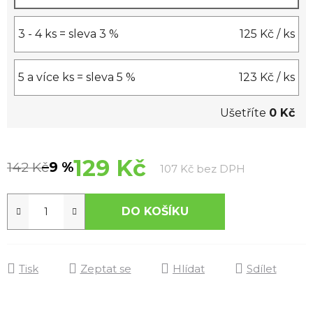
3 - 4 ks = sleva 3 %
125 Kč
/ ks
5 a více ks = sleva 5 %
123 Kč
/ ks
Ušetříte
0 Kč
129 Kč
142 Kč
–9 %
Měrná cena:
107 Kč bez DPH
DO KOŠÍKU
Tisk
Zeptat se
Hlídat
Sdílet