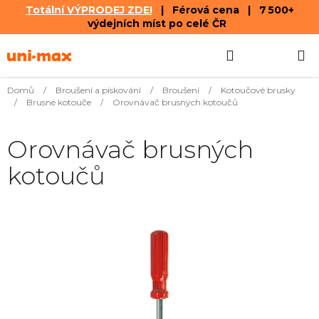
Totální VÝPRODEJ ZDE!
| Férová cena | 7 500+
výdejních míst po celé ČR
Přejít
Hledat
NÁKUPN
na
obsah
KOŠÍK
Domů
/
Broušení a pískování
/
Broušení
/
Kotoučové brusky
/
Brusné kotouče
/
Orovnávač brusných kotoučů
Orovnávač brusných
kotoučů