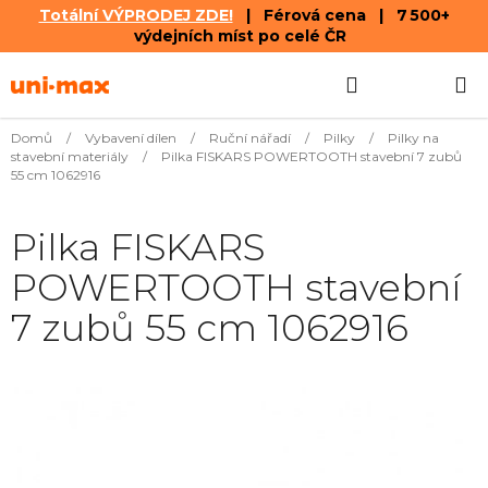
Totální VÝPRODEJ ZDE!
| Férová cena | 7 500+
výdejních míst po celé ČR
Přejít
Hledat
NÁKUPN
na
obsah
KOŠÍK
Domů
/
Vybavení dílen
/
Ruční nářadí
/
Pilky
/
Pilky na
stavební materiály
/
Pilka FISKARS POWERTOOTH stavební 7 zubů
55 cm 1062916
Pilka FISKARS
POWERTOOTH stavební
7 zubů 55 cm 1062916