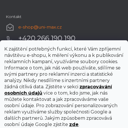
Kontakt
e-shop
@
uni-max.cz
+420 266 190 190
K zajištění potřebných funkcí, které Vám zpříjemní
návštěvu e-shopu, k měření výkonu a k publikování
reklamních kampaní, využíváme soubory cookies.
Informace o tom, jak náš web používáte, sdílíme se
svými partnery pro reklamní inzerci a statistické
analýzy. Nikdy nesdílíme s inzertními partnery
žádná citlivá data. Zjistěte v sekci
zpracovávání
osobních údajů
více o tom, kdo jsme, jak nás
můžete kontaktovat a jak zpracováváme vaše
osobní údaje. Pro zobrazování personalizovaných
reklam využíváme služby společnosti Google a
dalších partnerů. Jakým způsobem zpracovává
osobní údaje Google zjistíte
zde
.