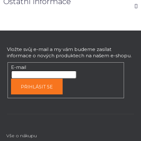
Ostatní informace
Z
á
p
Vložte svůj e-mail a my vám budeme zasílat
informace o nových produktech na našem e-shopu.
a
t
E-mail
í
PŘIHLÁSIT SE
Vše o nákupu