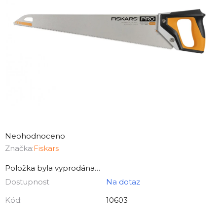
Průměrné
hodnocení
Neohodnoceno
produktu
Značka:
Fiskars
je
Položka byla vyprodána…
0,0
Dostupnost
Na dotaz
z
5
Kód:
10603
hvězdiček.