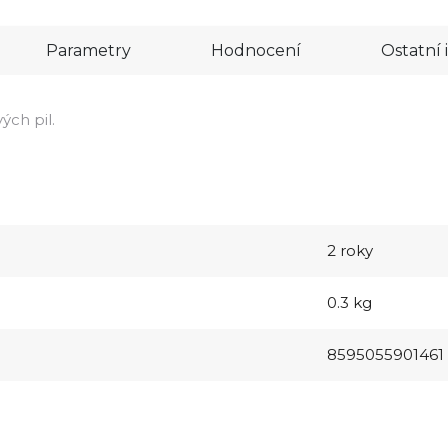
Parametry
Hodnocení
Ostatní
vých pil.
2 roky
0.3 kg
8595055901461