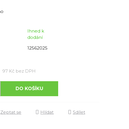
no
Ihned k
dodání
12562025
Měrná cena:
97 Kč bez DPH
DO KOŠÍKU
Zeptat se
Hlídat
Sdílet