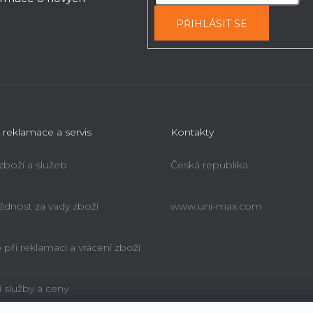
PŘIHLÁSIT SE
 reklamace a servis
Kontakty
 zboží a služeb
Česká republika
dnost za vady zboží
www.uni-max.com
při reklamaci a vrácení zboží
í služby a ceny