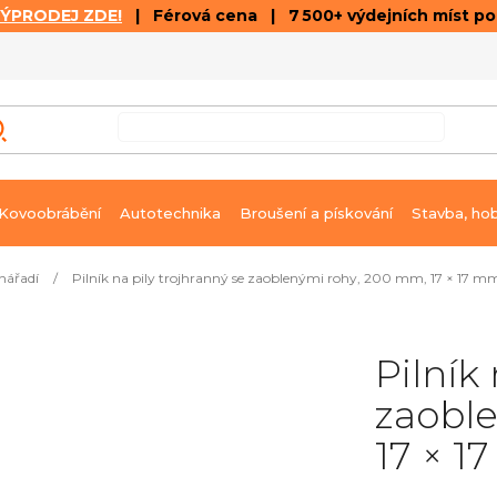
VÝPRODEJ ZDE!
| Férová cena | 7 500+ výdejních míst p
VÝPRODEJ
GALERIE ČLÁNKŮ A VIDEÍ
K
Kovoobrábění
Autotechnika
Broušení a pískování
Stavba, ho
nářadí
/
Pilník na pily trojhranný se zaoblenými rohy, 200 mm, 17 × 17 mm
Pilník
zaobl
17 × 1