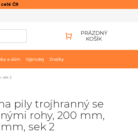
o celé ČR
ONTAKTY
PŘIHLÁŠENÍ
PRÁZDNÝ
KOŠÍK
NÁKUPNÍ
KOŠÍK
bby a dům
Výprodej
Značky
, sek 2
 na pily trojhranný se
enými rohy, 200 mm,
7 mm, sek 2