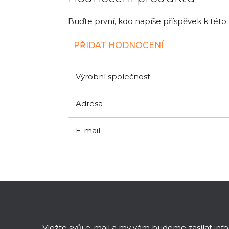
Buďte první, kdo napíše příspěvek k této
PŘIDAT HODNOCENÍ
Výrobní společnost
Adresa
E-mail
Z
á
p
a
Vložte svůj e-mail a my vám budeme zasílat in