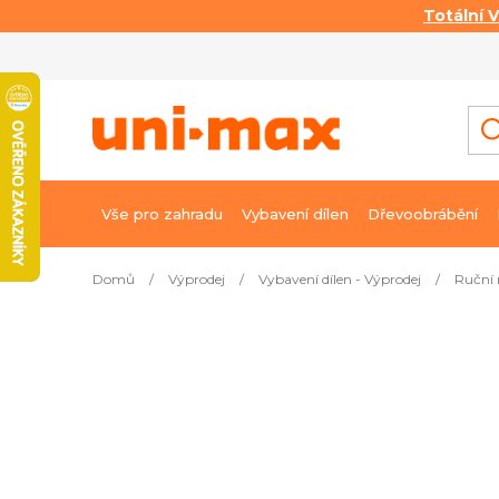
Totální 
Přejít
na
obsah
Vše pro zahradu
Vybavení dílen
Dřevoobrábění
Domů
/
Výprodej
/
Vybavení dílen - Výprodej
/
Ruční 