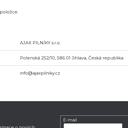
 položce.
AJAX PILNÍKY s.r.o.
Polenská 252/10, 586 01 Jihlava, Česká republika
info@ajaxpilniky.cz
E-mail
formace o nových