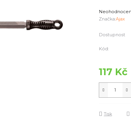
Průměrné
hodnocení
Neohodnoce
produktu
Značka:
Ajax
je
0,0
Dostupnost
z
5
Kód:
hvězdiček.
117 Kč
Tisk