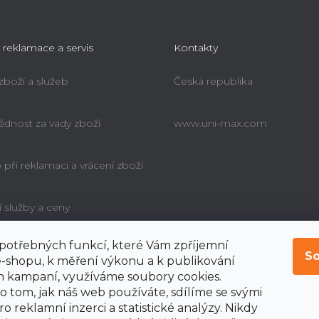
 reklamace a servis
Kontakty
 zboží a služeb
Česká republika
dnost za vady zboží
www.uni-max.com
při reklamaci a vrácení zboží
í služby a ceny
í potřebných funkcí, které Vám zpříjemní
é poučení o právu
So
bitele na odstoupení od
-shopu, k měření výkonu a k publikování
y
 kampaní, využíváme soubory cookies.
o tom, jak náš web používáte, sdílíme se svými
o reklamní inzerci a statistické analýzy. Nikdy