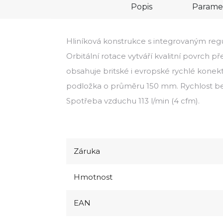
Popis
Parame
Hliníková konstrukce s integrovaným reg
Orbitální rotace vytváří kvalitní povrch p
obsahuje britské i evropské rychlé konek
podložka o průměru 150 mm. Rychlost bez
Spotřeba vzduchu 113 l/min (4 cfm).
Záruka
Hmotnost
EAN