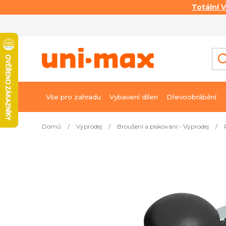
Totální 
Přejít
na
obsah
Vše pro zahradu
Vybavení dílen
Dřevoobrábění
Domů
/
Výprodej
/
Broušení a pískování - Výprodej
/