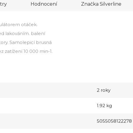
try
Hodnocení
Značka
Silverline
ulátorem otáček.
řed lakováním. balení
tory. Samolepicí brusná
 zatížení 10 000 min-1.
2 roky
1.92 kg
5055058122278