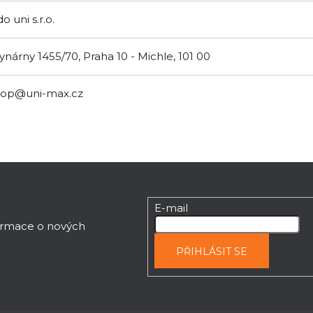
o uni s.r.o.
ynárny 1455/70, Praha 10 - Michle, 101 00
hop@uni-max.cz
E-mail
formace o nových
PŘIHLÁSIT SE