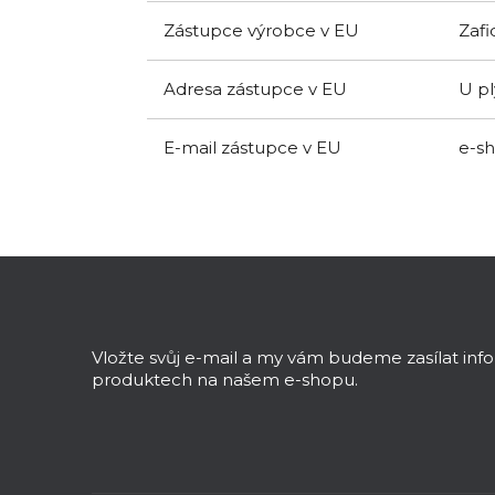
Zástupce výrobce v EU
Zafid
Adresa zástupce v EU
U pl
E-mail zástupce v EU
e-s
Z
á
p
a
Vložte svůj e-mail a my vám budeme zasílat in
t
produktech na našem e-shopu.
í