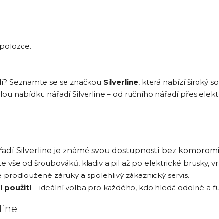
 položce.
adí? Seznamte se se značkou
Silverline
, která nabízí široký s
 nabídku nářadí Silverline – od ručního nářadí přes elektri
řadí Silverline je známé svou dostupností bez kompromis
e vše od šroubováků, kladiv a pil až po elektrické brusky, v
 prodloužené záruky a spolehlivý zákaznický servis.
 použití
– ideální volba pro každého, kdo hledá odolné a fu
line