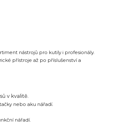
ortiment nástrojů pro kutily i profesionály.
cké přístroje až po příslušenství a
ů v kvalitě.
rtačky nebo aku nářadí.
nkční nářadí.