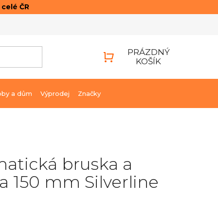
o celé ČR
ONTAKTY
PŘIHLÁŠENÍ
PRÁZDNÝ
KOŠÍK
NÁKUPNÍ
KOŠÍK
bby a dům
Výprodej
Značky
atická bruska a
ka 150 mm Silverline