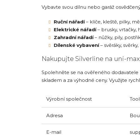
Vybavte svou dílnu nebo garáž osvědčenými
Ruční nářadí
– klíče, kleště, pilky, mě
Elektrické nářadí
– brusky, vrtačky,
Zahradní nářadí
– nůžky, pily, postř
Dílenské vybavení
– svěráky, svěrky,
Nakupujte Silverline na uni-max
Spolehněte se na ověřeného dodavatele ná
skladem a za výhodné ceny. Využijte rych
Výrobní společnost
Tool
Adresa
Boun
E-mail
sup