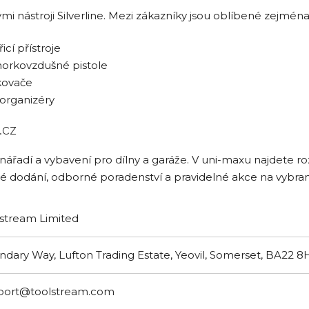
 nástroji Silverline. Mezi zákazníky jsou oblíbené zejména
řicí přístroje
 horkovzdušné pistole
ikovače
 organizéry
.cz
řadí a vybavení pro dílny a garáže. V uni-maxu najdete roz
lé dodání, odborné poradenství a pravidelné akce na vybra
stream Limited
dary Way, Lufton Trading Estate, Yeovil, Somerset, BA22 
port@toolstream.com