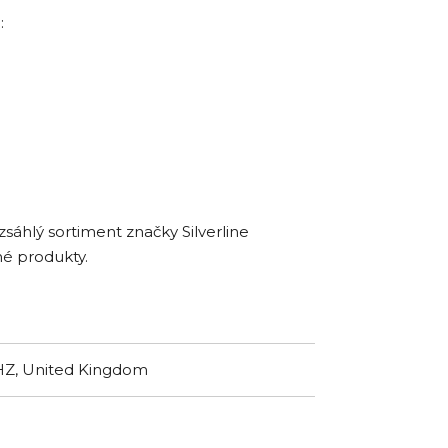
:
sáhlý sortiment značky Silverline
né produkty.
8HZ, United Kingdom