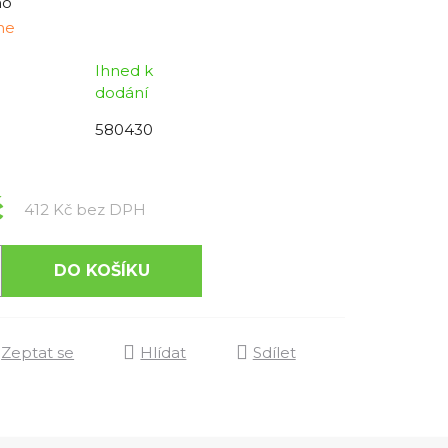
no
ine
Ihned k
dodání
580430
č
Měrná cena:
412 Kč bez DPH
DO KOŠÍKU
Zeptat se
Hlídat
Sdílet