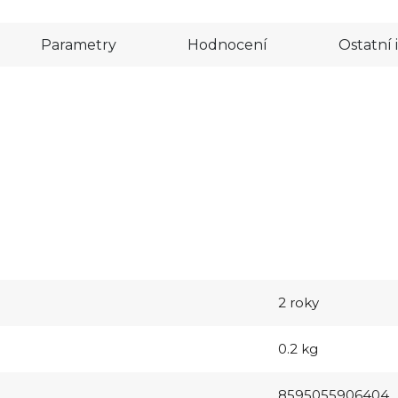
Parametry
Hodnocení
Ostatní
2 roky
0.2 kg
8595055906404