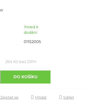
no
Ihned k
dodání
01152005
č
Měrná cena:
264 Kč bez DPH
DO KOŠÍKU
Zeptat se
Hlídat
Sdílet