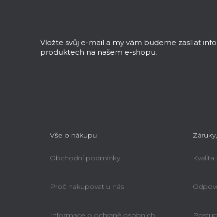
Z
á
p
a
Vložte svůj e-mail a my vám budeme zasílat in
t
produktech na našem e-shopu.
í
Vše o nákupu
Záruky,
Obchodní podmínky
Kvalita
Proč nakupovat u nás
Odpově
Informace o ochraně osobních
Postup 