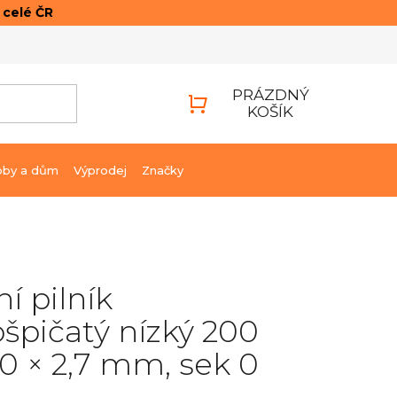
o celé ČR
ONTAKTY
PŘIHLÁŠENÍ
PRÁZDNÝ
KOŠÍK
NÁKUPNÍ
KOŠÍK
bby a dům
Výprodej
Značky
ní pilník
špičatý nízký 200
 × 2,7 mm, sek 0