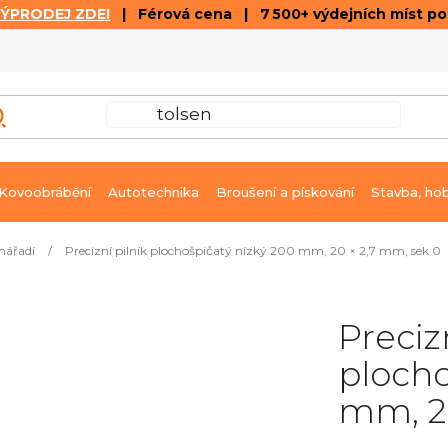
VÝPRODEJ ZDE!
| Férová cena | 7 500+ výdejních míst p
VÝPRODEJ
GALERIE ČLÁNKŮ A VIDEÍ
K
Kovoobrábění
Autotechnika
Broušení a pískování
Stavba, ho
nářadí
/
Precizní pilník plochošpičatý nízký 200 mm, 20 × 2,7 mm, sek 0
Preciz
plocho
mm, 20