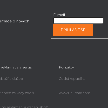
E-mail
formace o nových
PŘIHLÁSIT SE
 reklamace a servis
Kontakty
 zboží a služeb
Česká republika
dnost za vady zboží
www.uni-max.com
při reklamaci a vrácení zboží