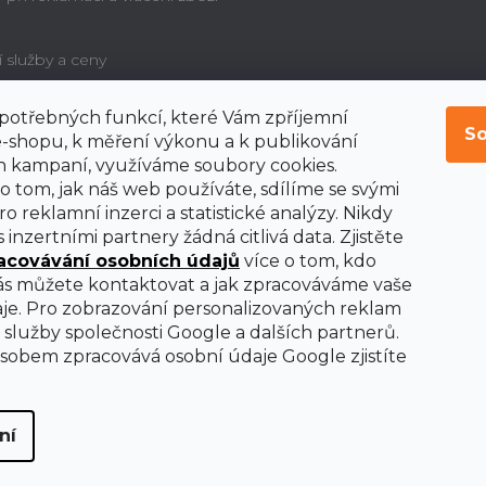
í služby a ceny
í potřebných funkcí, které Vám zpříjemní
é poučení o právu
So
bitele na odstoupení od
-shopu, k měření výkonu a k publikování
y
 kampaní, využíváme soubory cookies.
o tom, jak náš web používáte, sdílíme se svými
o reklamní inzerci a statistické analýzy. Nikdy
 inzertními partnery žádná citlivá data. Zjistěte
acovávání osobních údajů
více o tom, kdo
nás můžete kontaktovat a jak zpracováváme vaše
je. Pro zobrazování personalizovaných reklam
služby společnosti Google a dalších partnerů.
obem zpracovává osobní údaje Google zjistíte
ní
ena.
Upravit nastavení cookies