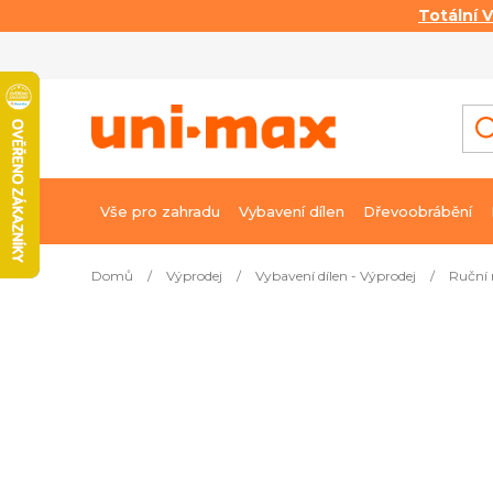
Totální 
Přejít
na
obsah
Vše pro zahradu
Vybavení dílen
Dřevoobrábění
Domů
/
Výprodej
/
Vybavení dílen - Výprodej
/
Ruční 