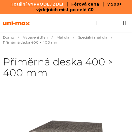
Totální VÝPRODEJ ZDE!
| Férová cena | 7 500+
výdejních míst po celé ČR
Přejít
Hledat
NÁKUPN
na
obsah
KOŠÍK
Domů
/
Vybavení dílen
/
Měřidla
/
Speciální měřidla
/
Příměrná deska 400 × 400 mm
Příměrná deska 400 ×
400 mm