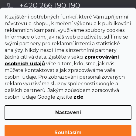
+420 266 190 190
K zajištění potřebných funkcí, které Vám zpříjemní
návštěvu e-shopu, k měření výkonu a k publikování
reklamních kampaní, využíváme soubory cookies.
Informace o tom, jak náš web používáte, sdílíme se
svými partnery pro reklamní inzerci a statistické
analýzy. Nikdy nesdílíme s inzertními partnery
žádná citlivá data. Zjistěte v sekci
zpracovávání
osobních údajů
více o tom, kdo jsme, jak nás
můžete kontaktovat a jak zpracováváme vaše
osobní údaje. Pro zobrazování personalizovaných
reklam využíváme služby společnosti Google a
dalších partnerů. Jakým způsobem zpracovává
osobní údaje Google zjistíte
zde
.
Nastavení
Vytvořil Shoptet Premium
Copyright 2026
uni-max
. Všechna práva vyhrazena.
Upravit
Souhlasím
nastavení cookies