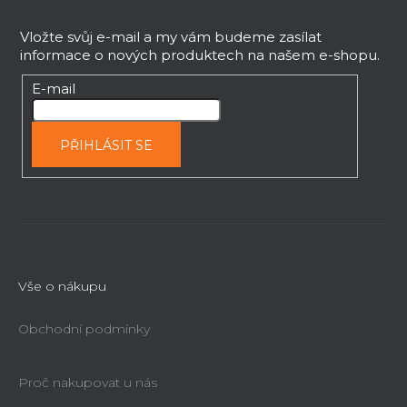
á
p
Vložte svůj e-mail a my vám budeme zasílat
informace o nových produktech na našem e-shopu.
a
t
E-mail
í
PŘIHLÁSIT SE
Vše o nákupu
Obchodní podmínky
Proč nakupovat u nás