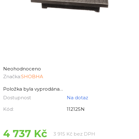
Průměrné
hodnocení
Neohodnoceno
produktu
Značka:
SHOBHA
je
Položka byla vyprodána…
0,0
Dostupnost
Na dotaz
z
5
Kód:
112125N
hvězdiček.
4 737 Kč
Měrná cena:
3 915 Kč bez DPH