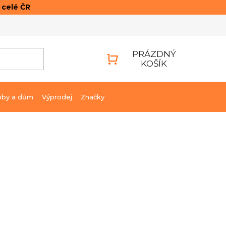
o celé ČR
ONTAKTY
PŘIHLÁŠENÍ
PRÁZDNÝ
KOŠÍK
NÁKUPNÍ
KOŠÍK
bby a dům
Výprodej
Značky
565 Kč