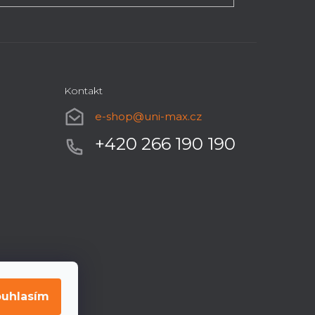
Kontakt
e-shop
@
uni-max.cz
+420 266 190 190
uhlasím