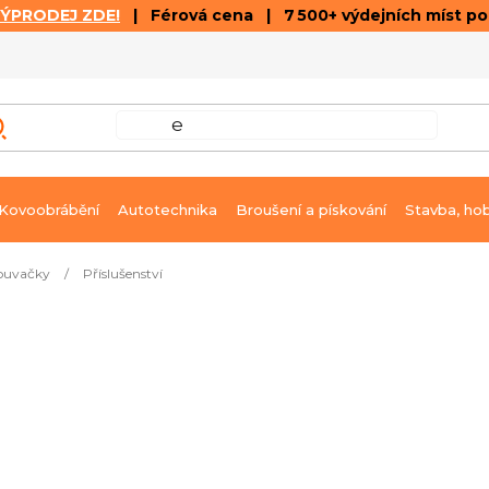
VÝPRODEJ ZDE!
| Férová cena | 7 500+ výdejních míst p
VÝPRODEJ
GALERIE ČLÁNKŮ A VIDEÍ
K
Kovoobrábění
Autotechnika
Broušení a pískování
Stavba, ho
ouvačky
/
Příslušenství
kovaná ocel, délka 650 mm
Ihned k dodání