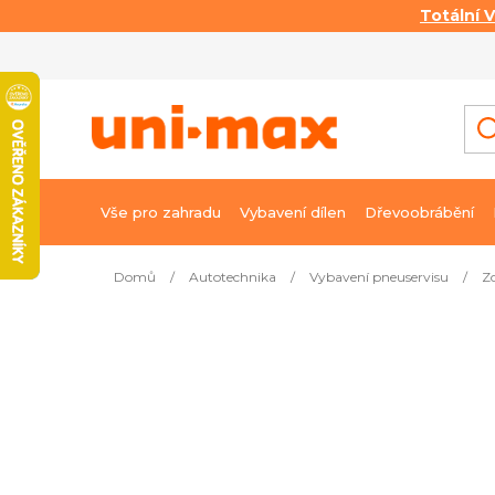
Totální 
Přejít
na
obsah
Vše pro zahradu
Vybavení dílen
Dřevoobrábění
Domů
/
Autotechnika
/
Vybavení pneuservisu
/
Z
Nejprodávanější
Montážní páka MONTIONE – 