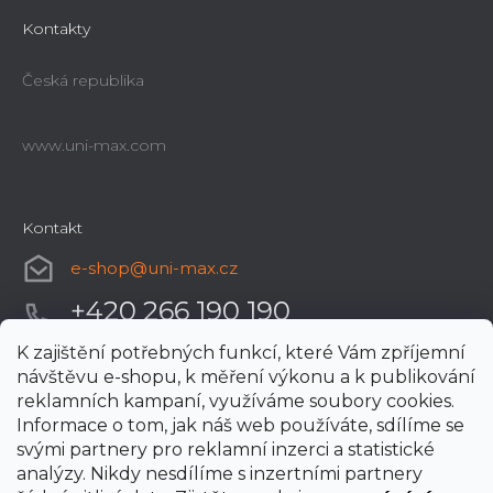
Kontakty
Česká republika
www.uni-max.com
Kontakt
e-shop
@
uni-max.cz
+420 266 190 190
K zajištění potřebných funkcí, které Vám zpříjemní
návštěvu e-shopu, k měření výkonu a k publikování
reklamních kampaní, využíváme soubory cookies.
Informace o tom, jak náš web používáte, sdílíme se
svými partnery pro reklamní inzerci a statistické
analýzy. Nikdy nesdílíme s inzertními partnery