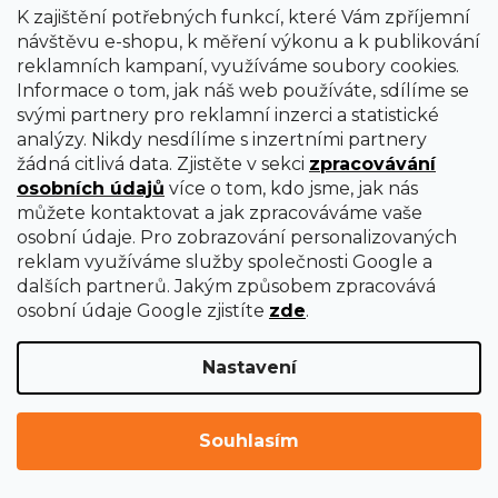
K zajištění potřebných funkcí, které Vám zpříjemní
Upínací kleština 5mm Holzmann UWS3SPZ5
návštěvu e-shopu, k měření výkonu a k publikování
reklamních kampaní, využíváme soubory cookies.
Informace o tom, jak náš web používáte, sdílíme se
Ihned k dodání
svými partnery pro reklamní inzerci a statistické
368 Kč
analýzy. Nikdy nesdílíme s inzertními partnery
žádná citlivá data. Zjistěte v sekci
zpracovávání
osobních údajů
více o tom, kdo jsme, jak nás
můžete kontaktovat a jak zpracováváme vaše
osobní údaje. Pro zobrazování personalizovaných
reklam využíváme služby společnosti Google a
dalších partnerů. Jakým způsobem zpracovává
osobní údaje Google zjistíte
zde
.
NAČÍST 8 DALŠÍCH
S
Nastavení
1
t
2
r
O
á
29
položek celkem
v
Souhlasím
n
l
k
NAHORU
á
o