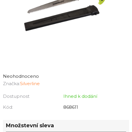
Průměrné
hodnocení
Neohodnoceno
produktu
Značka:
Silverline
je
Dostupnost
Ihned k dodání
0,0
z
Kód:
868611
5
hvězdiček.
Množstevní sleva