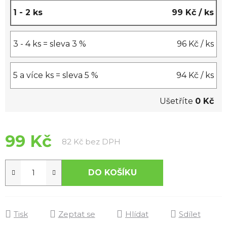
1 - 2 ks
99 Kč
/ ks
3 - 4 ks = sleva 3 %
96 Kč
/ ks
5 a více ks = sleva 5 %
94 Kč
/ ks
Ušetříte
0 Kč
99 Kč
Měrná cena:
82 Kč bez DPH
DO KOŠÍKU
Tisk
Zeptat se
Hlídat
Sdílet