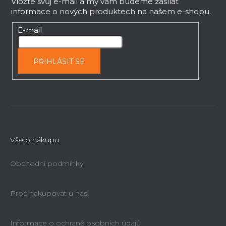
p
Vložte svůj e-mail a my vám budeme zasílat
informace o nových produktech na našem e-shopu.
a
t
E-mail
í
PŘIHLÁSIT SE
Vše o nákupu
Obchodní podmínky
Proč nakupovat u nás
Informace o ochraně osobních údajů