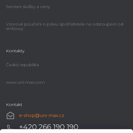
Servisní služby a ceny
Vzorové poučení o právu spotřebitele na odstoupení od
smlouvy
Kontakty
Česká republika
www.uni-max.com
Kontakt
e-shop
@
uni-max.cz
+420 266 190 190