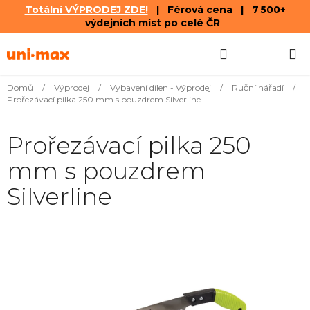
Totální VÝPRODEJ ZDE!
| Férová cena | 7 500+
výdejních míst po celé ČR
Přejít
Hledat
NÁKUPN
na
obsah
KOŠÍK
Domů
/
Výprodej
/
Vybavení dílen - Výprodej
/
Ruční nářadí
/
Prořezávací pilka 250 mm s pouzdrem Silverline
Prořezávací pilka 250
mm s pouzdrem
Silverline