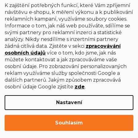
K zajištění potřebných funkcí, které Vám zpříjemní
návštěvu e-shopu, k měření výkonu a k publikování
reklamních kampaní, využíváme soubory cookies.
Informace o tom, jak náš web používáte, sdílíme se
svými partnery pro reklamní inzerci a statistické
analýzy. Nikdy nesdílíme s inzertními partnery
žádná citlivá data. Zjistěte v sekci
zpracovávání
osobních údajů
více o tom, kdo jsme, jak nás
můžete kontaktovat a jak zpracováváme vaše
osobní údaje. Pro zobrazování personalizovaných
reklam využíváme služby společnosti Google a
dalších partnerů. Jakým způsobem zpracovává
osobní údaje Google zjistíte
zde
.
Nastavení
Vytvořil Shoptet Premium
Copyright 2026
uni-max
. Všechna práva vyhrazena.
Upravit
Souhlasím
nastavení cookies