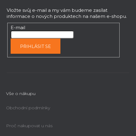
v
á
k
p
Vložte svůj e-mail a my vám budeme zasílat
y
informace o nových produktech na našem e-shopu.
a
v
t
E-mail
ý
í
p
i
PŘIHLÁSIT SE
s
u
Vše o nákupu
Obchodní podmínky
Proč nakupovat u nás