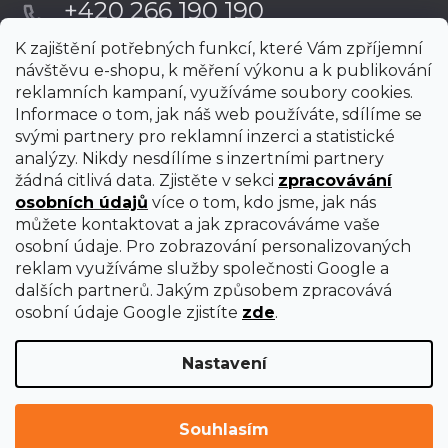
+420 266 190 190
K zajištění potřebných funkcí, které Vám zpříjemní
návštěvu e-shopu, k měření výkonu a k publikování
reklamních kampaní, využíváme soubory cookies.
Informace o tom, jak náš web používáte, sdílíme se
svými partnery pro reklamní inzerci a statistické
analýzy. Nikdy nesdílíme s inzertními partnery
žádná citlivá data. Zjistěte v sekci
zpracovávání
osobních údajů
více o tom, kdo jsme, jak nás
můžete kontaktovat a jak zpracováváme vaše
osobní údaje. Pro zobrazování personalizovaných
reklam využíváme služby společnosti Google a
dalších partnerů. Jakým způsobem zpracovává
osobní údaje Google zjistíte
zde
.
Nastavení
Vytvořil Shoptet Premium
Copyright 2026
uni-max
. Všechna práva vyhrazena.
Upravit
Souhlasím
nastavení cookies