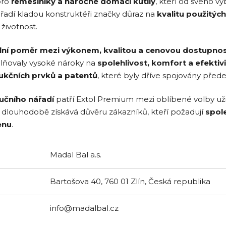
pro
řemeslníky a náročné domácí kutily
, kteří od svého v
adí kladou konstruktéři značky důraz na
kvalitu použitýc
životnost.
lní poměr mezi výkonem, kvalitou a cenovou dostupnos
plňovaly vysoké nároky na
spolehlivost, komfort a efektiv
rukčních prvků a patentů
, které byly dříve spojovány před
ručního nářadí
patří Extol Premium mezi oblíbené volby uživa
si dlouhodobě získává důvěru zákazníků, kteří požadují
spol
enu
.
Madal Bal a.s.
Bartošova 40, 760 01 Zlín, Česká republika
info@madalbal.cz