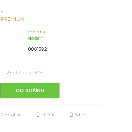
no
 PREMIUM
Ihned k
dodání
8801592
č
Měrná cena:
237 Kč bez DPH
DO KOŠÍKU
Zeptat se
Hlídat
Sdílet