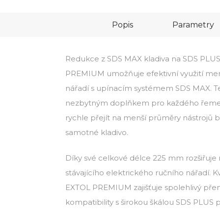
Popis
Parametry
Redukce z SDS MAX kladiva na SDS PLU
PREMIUM umožňuje efektivní využití men
nářadí s upínacím systémem SDS MAX. Te
nezbytným doplňkem pro každého řemesl
rychle přejít na menší průměry nástrojů b
samotné kladivo.
Díky své celkové délce 225 mm rozšiřuje 
stávajícího elektrického ručního nářadí. K
EXTOL PREMIUM zajišťuje spolehlivý přen
kompatibility s širokou škálou SDS PLUS př