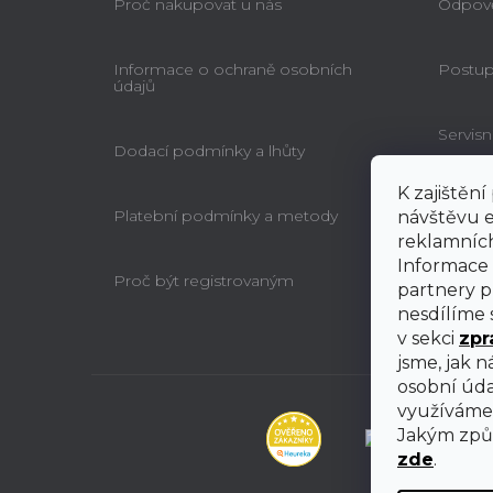
Proč nakupovat u nás
Odpově
Informace o ochraně osobních
Postup 
údajů
Servisn
Dodací podmínky a lhůty
K zajištěn
Vzorov
Platební podmínky a metody
spotře
návštěvu e
smlouv
reklamních
Informace 
Proč být registrovaným
partnery pr
nesdílíme s
v sekci
zpr
jsme, jak 
osobní úda
využíváme 
Jakým způs
zde
.