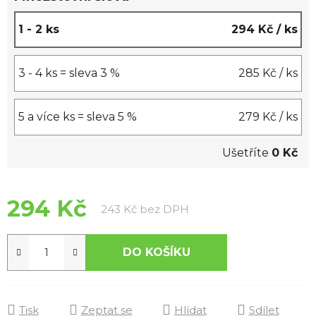
1 - 2 ks
294 Kč
/ ks
3 - 4 ks = sleva 3 %
285 Kč
/ ks
5 a více ks = sleva 5 %
279 Kč
/ ks
Ušetříte
0 Kč
294 Kč
Měrná cena:
243 Kč bez DPH
DO KOŠÍKU
Tisk
Zeptat se
Hlídat
Sdílet