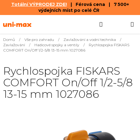
Totální VÝPRODEJ ZDE!
| Férová cena | 7 500+
výdejních míst po celé ČR
Přejít
Hledat
NÁKUPN
na
obsah
KOŠÍK
Domů
/
Vše pro zahradu
/
Zavlažování a vodní technika
/
Zavlažování
/
Hadicové spojky a ventily
/
Rychlospojka FISKARS
COMFORT On/Off 1/2-5/8 13-15 mm 1027086
Rychlospojka FISKARS
COMFORT On/Off 1/2-5/8
13-15 mm 1027086