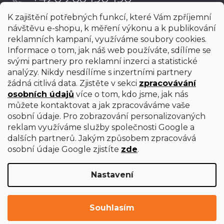
K zajištění potřebných funkcí, které Vám zpříjemní
návštěvu e-shopu, k měření výkonu a k publikování
reklamních kampaní, využíváme soubory cookies.
Informace o tom, jak náš web používáte, sdílíme se
svými partnery pro reklamní inzerci a statistické
analýzy. Nikdy nesdílíme s inzertními partnery
žádná citlivá data. Zjistěte v sekci
zpracovávání
osobních údajů
více o tom, kdo jsme, jak nás
můžete kontaktovat a jak zpracováváme vaše
osobní údaje. Pro zobrazování personalizovaných
reklam využíváme služby společnosti Google a
dalších partnerů. Jakým způsobem zpracovává
osobní údaje Google zjistíte
zde
.
Nastavení
Vytvořil Shoptet Premium
Copyright 2026
uni-max
. Všechna práva vyhrazena.
Upravit
Souhlasím
nastavení cookies