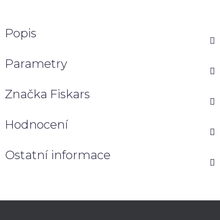
Popis
Parametry
Značka
Fiskars
Hodnocení
Ostatní informace
Z
á