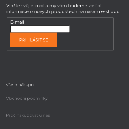
p
Vložte svůj e-mail a my vám budeme zasílat
informace o nových produktech na našem e-shopu.
a
t
E-mail
í
PŘIHLÁSIT SE
Vše o nákupu
Obchodní podmínky
Proč nakupovat u nás