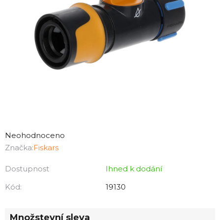
Průměrné
hodnocení
Neohodnoceno
produktu
Značka:
Fiskars
je
Dostupnost
Ihned k dodání
0,0
z
Kód:
19130
5
hvězdiček.
Množstevní sleva