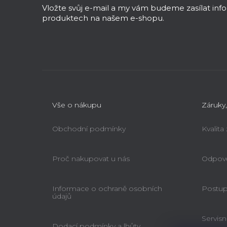
a
Vložte svůj e-mail a my vám budeme zasílat in
t
produktech na našem e-shopu.
í
Vše o nákupu
Záruky,
Obchodní podmínky
Kvalita
Proč nakupovat u nás
Odpově
Informace o ochraně osobních
Postup 
údajů
Servisn
Dodací podmínky a lhůty