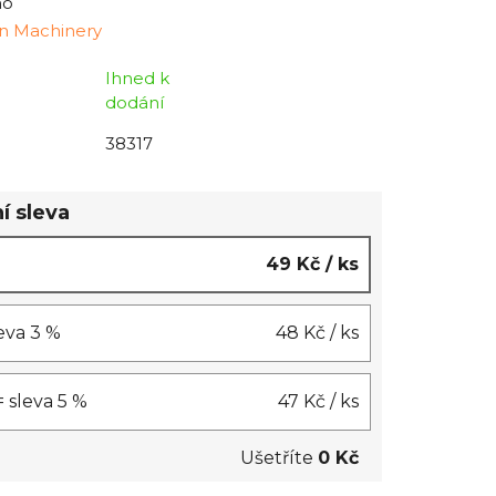
no
n Machinery
Ihned k
dodání
38317
í sleva
49 Kč
/ ks
leva 3 %
48 Kč
/ ks
= sleva 5 %
47 Kč
/ ks
Ušetříte
0 Kč