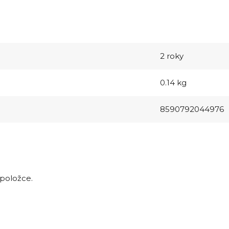
2 roky
0.14 kg
8590792044976
 položce.