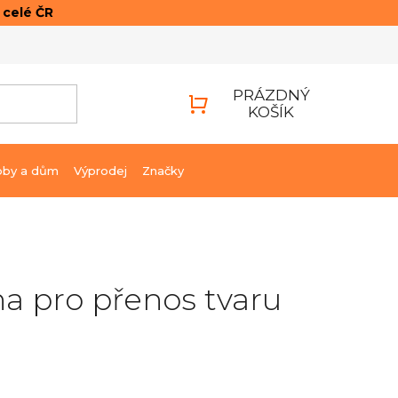
o celé ČR
ONTAKTY
PŘIHLÁŠENÍ
PRÁZDNÝ
KOŠÍK
NÁKUPNÍ
KOŠÍK
bby a dům
Výprodej
Značky
a pro přenos tvaru