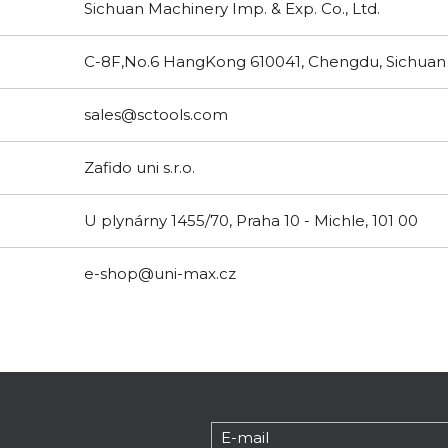
Sichuan Machinery Imp. & Exp. Co., Ltd.
C-8F,No.6 HangKong 610041, Chengdu, Sichuan
sales@sctools.com
Zafido uni s.r.o.
U plynárny 1455/70, Praha 10 - Michle, 101 00
e-shop@uni-max.cz
E-mail