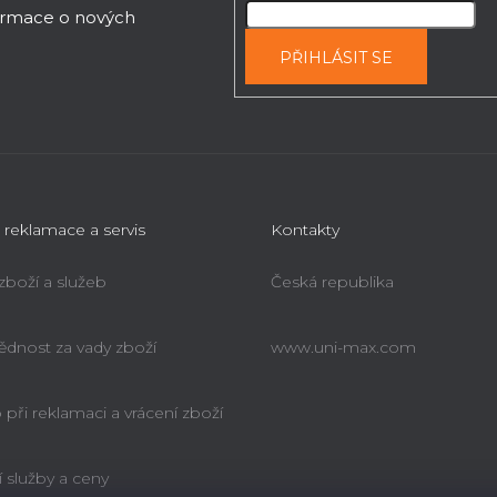
formace o nových
PŘIHLÁSIT SE
 reklamace a servis
Kontakty
 zboží a služeb
Česká republika
dnost za vady zboží
www.uni-max.com
při reklamaci a vrácení zboží
í služby a ceny