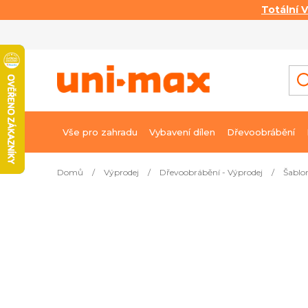
Totální 
Přejít
na
obsah
Vše pro zahradu
Vybavení dílen
Dřevoobrábění
Domů
/
Výprodej
/
Dřevoobrábění - Výprodej
/
Šablo