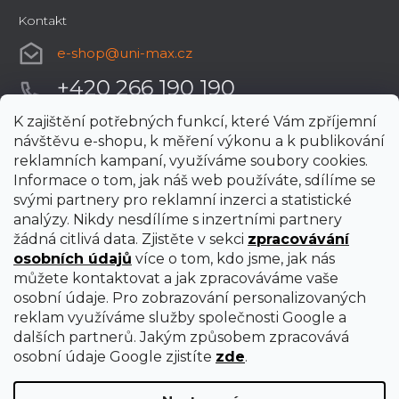
Kontakt
e-shop
@
uni-max.cz
+420 266 190 190
K zajištění potřebných funkcí, které Vám zpříjemní
návštěvu e-shopu, k měření výkonu a k publikování
reklamních kampaní, využíváme soubory cookies.
Informace o tom, jak náš web používáte, sdílíme se
svými partnery pro reklamní inzerci a statistické
analýzy. Nikdy nesdílíme s inzertními partnery
žádná citlivá data. Zjistěte v sekci
zpracovávání
osobních údajů
více o tom, kdo jsme, jak nás
můžete kontaktovat a jak zpracováváme vaše
osobní údaje. Pro zobrazování personalizovaných
reklam využíváme služby společnosti Google a
dalších partnerů. Jakým způsobem zpracovává
osobní údaje Google zjistíte
zde
.