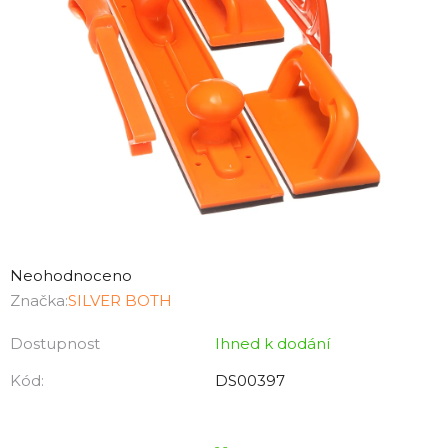
Průměrné
hodnocení
Neohodnoceno
produktu
Značka:
SILVER BOTH
je
Dostupnost
Ihned k dodání
0,0
z
Kód:
DS00397
5
hvězdiček.