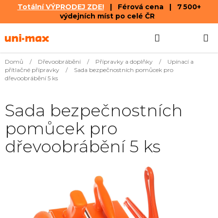
Totální VÝPRODEJ ZDE!
| Férová cena | 7 500+
výdejních míst po celé ČR
Přejít
Hledat
NÁKUPN
na
obsah
KOŠÍK
Domů
/
Dřevoobrábění
/
Přípravky a doplňky
/
Upínací a
přítlačné přípravky
/
Sada bezpečnostních pomůcek pro
dřevoobrábění 5 ks
Sada bezpečnostních
pomůcek pro
dřevoobrábění 5 ks