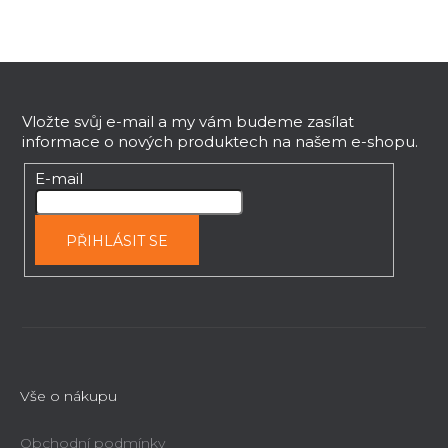
Z
á
p
Vložte svůj e-mail a my vám budeme zasílat
informace o nových produktech na našem e-shopu.
a
t
E-mail
í
PŘIHLÁSIT SE
Vše o nákupu
Obchodní podmínky