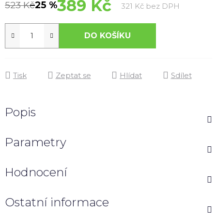
389 Kč
523 Kč
–25 %
Měrná cen
321 Kč bez DPH
DO KOŠÍKU
Tisk
Zeptat se
Hlídat
Sdílet
Popis
Parametry
Hodnocení
Ostatní informace