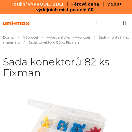
Totální VÝPRODEJ ZDE!
| Férová cena | 7 500+
výdejních míst po celé ČR
Přejít
Hledat
NÁKUPN
na
obsah
KOŠÍK
Domů
/
Výprodej
/
Vybavení dílen - Výprodej
/
Sady montážního
materiálu
/
Sada konektorů 82 ks Fixman
Sada konektorů 82 ks
Fixman