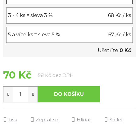
3 - 4 ks = sleva 3 %
68 Kč
/ ks
5 a více ks = sleva 5 %
67 Kč
/ ks
Ušetříte
0 Kč
70 Kč
Měrná cena:
58 Kč bez DPH
DO KOŠÍKU
Tisk
Zeptat se
Hlídat
Sdílet