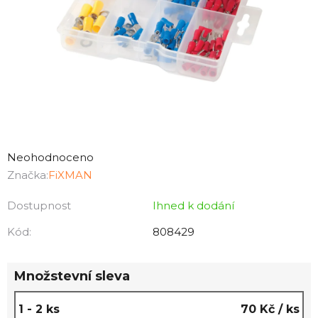
Průměrné
hodnocení
Neohodnoceno
produktu
Značka:
FiXMAN
je
Dostupnost
Ihned k dodání
0,0
z
Kód:
808429
5
hvězdiček.
Množstevní sleva
1 - 2 ks
70 Kč
/ ks