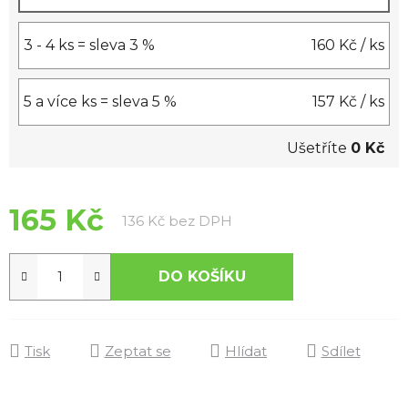
3 - 4 ks = sleva 3 %
160 Kč
/ ks
5 a více ks = sleva 5 %
157 Kč
/ ks
Ušetříte
0 Kč
165 Kč
Měrná cena:
136 Kč bez DPH
DO KOŠÍKU
Tisk
Zeptat se
Hlídat
Sdílet