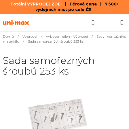
Totální VÝPRODEJ ZDE!
| Férová cena | 7 500+
výdejních míst po celé ČR
Přejít
Hledat
NÁKUPN
na
obsah
KOŠÍK
Domů
/
Výprodej
/
Vybavení dílen - Výprodej
/
Sady montážního
materiálu
/
Sada samořezných šroubů 253 ks
Sada samořezných
šroubů 253 ks