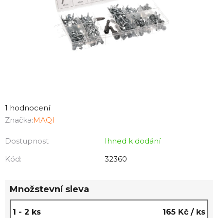
Průměrné
hodnocení
1 hodnocení
produktu
Značka:
MAQI
je
Dostupnost
Ihned k dodání
5,0
z
Kód:
32360
5
hvězdiček.
Množstevní sleva
1 - 2 ks
165 Kč
/ ks