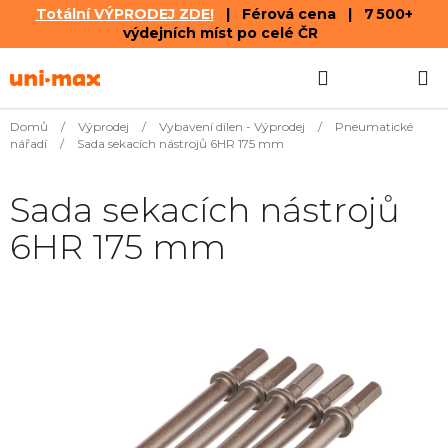
Totální VÝPRODEJ ZDE!
| Férová cena | 7 500+
výdejních míst po celé ČR
Přejít
Hledat
NÁKUPN
na
obsah
KOŠÍK
Domů
/
Výprodej
/
Vybavení dílen - Výprodej
/
Pneumatické
nářadí
/
Sada sekacích nástrojů 6HR 175 mm
Sada sekacích nástrojů
6HR 175 mm