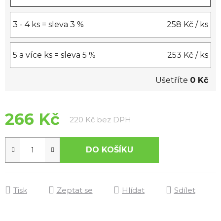
3 - 4 ks = sleva 3 %
258 Kč
/ ks
5 a více ks = sleva 5 %
253 Kč
/ ks
Ušetříte
0 Kč
266 Kč
Měrná cena:
220 Kč bez DPH
DO KOŠÍKU
Tisk
Zeptat se
Hlídat
Sdílet