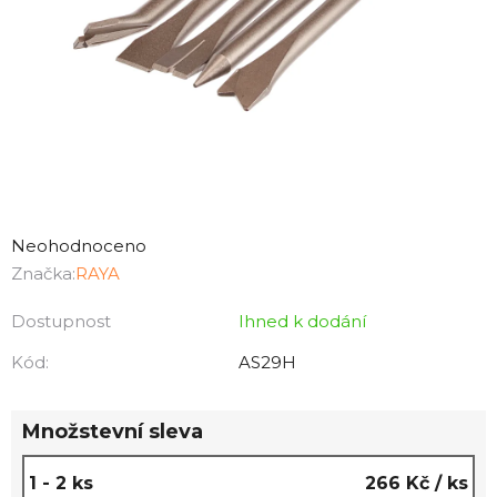
Průměrné
hodnocení
Neohodnoceno
produktu
Značka:
RAYA
je
Dostupnost
Ihned k dodání
0,0
z
Kód:
AS29H
5
hvězdiček.
Množstevní sleva
1 - 2 ks
266 Kč
/ ks