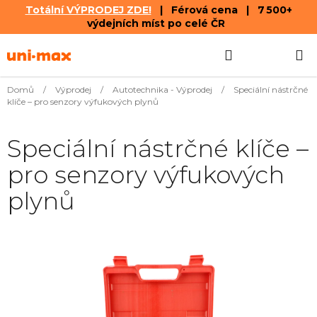
Totální VÝPRODEJ ZDE!
| Férová cena | 7 500+
výdejních míst po celé ČR
Přejít
Hledat
NÁKUPN
na
obsah
KOŠÍK
Domů
/
Výprodej
/
Autotechnika - Výprodej
/
Speciální nástrčné
klíče – pro senzory výfukových plynů
Speciální nástrčné klíče –
pro senzory výfukových
plynů