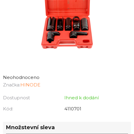
Průměrné
hodnocení
Neohodnoceno
produktu
Značka:
HINODE
je
Dostupnost
Ihned k dodání
0,0
z
Kód:
4110701
5
hvězdiček.
Množstevní sleva