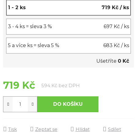
1 - 2 ks
719 Kč
/ ks
3 - 4 ks = sleva 3 %
697 Kč
/ ks
5 a více ks = sleva 5 %
683 Kč
/ ks
Ušetříte
0 Kč
719 Kč
Měrná cena:
594 Kč bez DPH
DO KOŠÍKU
Tisk
Zeptat se
Hlídat
Sdílet