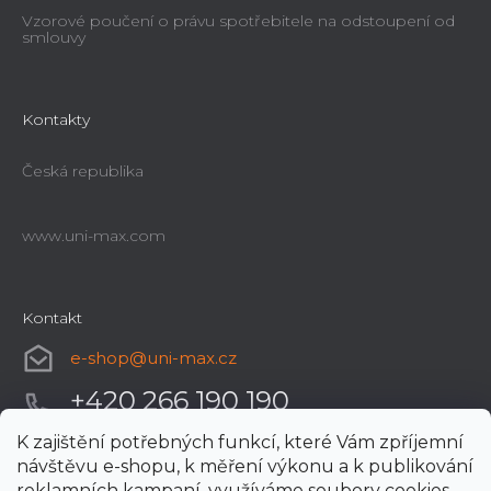
Vzorové poučení o právu spotřebitele na odstoupení od
smlouvy
Kontakty
Česká republika
www.uni-max.com
Kontakt
e-shop
@
uni-max.cz
+420 266 190 190
K zajištění potřebných funkcí, které Vám zpříjemní
návštěvu e-shopu, k měření výkonu a k publikování
reklamních kampaní, využíváme soubory cookies.