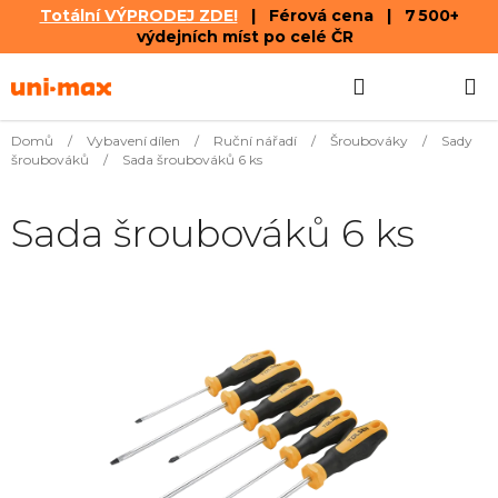
Totální VÝPRODEJ ZDE!
| Férová cena | 7 500+
výdejních míst po celé ČR
Přejít
Hledat
NÁKUPN
na
obsah
KOŠÍK
Domů
/
Vybavení dílen
/
Ruční nářadí
/
Šroubováky
/
Sady
šroubováků
/
Sada šroubováků 6 ks
Sada šroubováků 6 ks