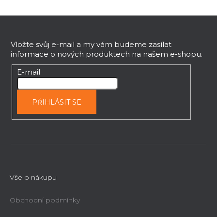
Z
á
p
Vložte svůj e-mail a my vám budeme zasílat
informace o nových produktech na našem e-shopu.
a
t
E-mail
í
PŘIHLÁSIT SE
Vše o nákupu
Obchodní podmínky