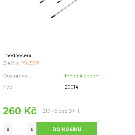
Průměrné
hodnocení
1 hodnocení
produktu
Značka:
TOLSEN
je
Dostupnost
Ihned k dodání
5,0
z
Kód:
20014
5
hvězdiček.
260 Kč
Měrná cena:
215 Kč bez DPH
DO KOŠÍKU