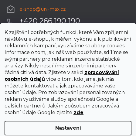
e-shop
@
uni-max.cz
+420 266 190 190
K zajištění potřebných funkcí, které Vám zpříjemní
návštěvu e-shopu, k měření výkonu a k publikování
reklamních kampaní, využíváme soubory cookies.
Informace o tom, jak náš web používáte, sdílíme se
svými partnery pro reklamní inzerci a statistické
analýzy. Nikdy nesdílíme s inzertními partnery
žádná citlivá data. Zjistěte v sekci
zpracovávání
osobních údajů
více o tom, kdo jsme, jak nás
můžete kontaktovat a jak zpracováváme vaše
osobní údaje. Pro zobrazování personalizovaných
reklam využíváme služby společnosti Google a
dalších partnerů. Jakým způsobem zpracovává
osobní údaje Google zjistíte
zde
.
Nastavení
Vytvořil Shoptet Premium