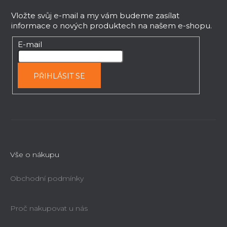
á
p
Vložte svůj e-mail a my vám budeme zasílat
informace o nových produktech na našem e-shopu.
a
t
E-mail
í
PŘIHLÁSIT SE
Vše o nákupu
Obchodní podmínky
Proč nakupovat u nás