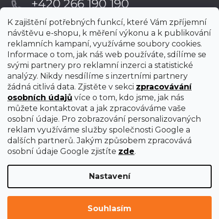
+420 266 190 190
K zajištění potřebných funkcí, které Vám zpříjemní
návštěvu e-shopu, k měření výkonu a k publikování
reklamních kampaní, využíváme soubory cookies.
Informace o tom, jak náš web používáte, sdílíme se
svými partnery pro reklamní inzerci a statistické
analýzy. Nikdy nesdílíme s inzertními partnery
žádná citlivá data. Zjistěte v sekci
zpracovávání
osobních údajů
více o tom, kdo jsme, jak nás
můžete kontaktovat a jak zpracováváme vaše
osobní údaje. Pro zobrazování personalizovaných
reklam využíváme služby společnosti Google a
dalších partnerů. Jakým způsobem zpracovává
osobní údaje Google zjistíte
zde
.
Nastavení
Vytvořil Shoptet Premium
Copyright 2026
uni-max
. Všechna práva vyhrazena.
Upravit
Souhlasím
nastavení cookies