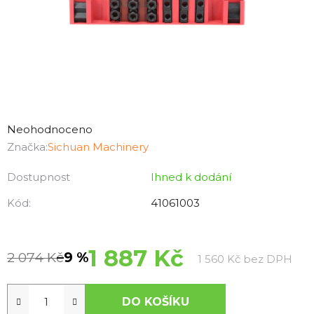
Průměrné
hodnocení
Neohodnoceno
produktu
Značka:
Sichuan Machinery
je
Dostupnost
Ihned k dodání
0,0
z
Kód:
41061003
5
hvězdiček.
1 887 Kč
2 074 Kč
–9 %
Měr
1 560 Kč bez DPH
DO KOŠÍKU