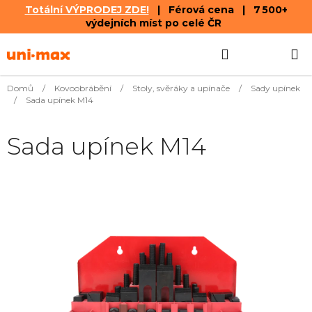
Totální VÝPRODEJ ZDE!
| Férová cena | 7 500+
výdejních míst po celé ČR
Přejít
Hledat
NÁKUPN
na
obsah
KOŠÍK
Domů
/
Kovoobrábění
/
Stoly, svěráky a upínače
/
Sady upínek
/
Sada upínek M14
Sada upínek M14