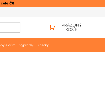
o celé ČR
ONTAKTY
PŘIHLÁŠENÍ
PRÁZDNÝ
KOŠÍK
NÁKUPNÍ
KOŠÍK
bby a dům
Výprodej
Značky
434 Kč