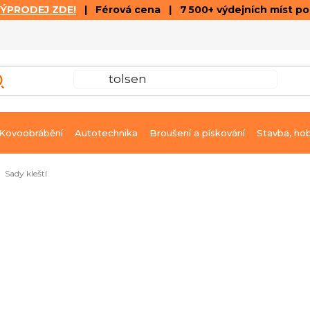
VÝPRODEJ ZDE!
| Férová cena | 7 500+ výdejních míst p
VÝPRODEJ
GALERIE ČLÁNKŮ A VIDEÍ
K
Kovoobrábění
Autotechnika
Broušení a pískování
Stavba, ho
Sady kleští
ned k dodání