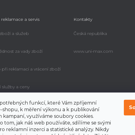
u
 reklamace a servis
Kontakty
 zboží a služeb
Česká republika
dnost za vady zboží
www.uni-max.com
při reklamaci a vrácení zboží
í služby a ceny
í potřebných funkcí, které Vám zpříjemní
é poučení o právu
So
bitele na odstoupení od
-shopu, k měření výkonu a k publikování
y
 kampaní, využíváme soubory cookies.
o tom, jak náš web používáte, sdílíme se svými
o reklamní inzerci a statistické analýzy. Nikdy