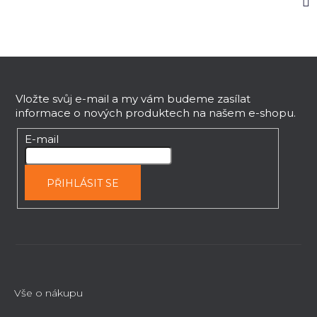
Z
á
p
Vložte svůj e-mail a my vám budeme zasílat
informace o nových produktech na našem e-shopu.
a
t
E-mail
í
PŘIHLÁSIT SE
Vše o nákupu