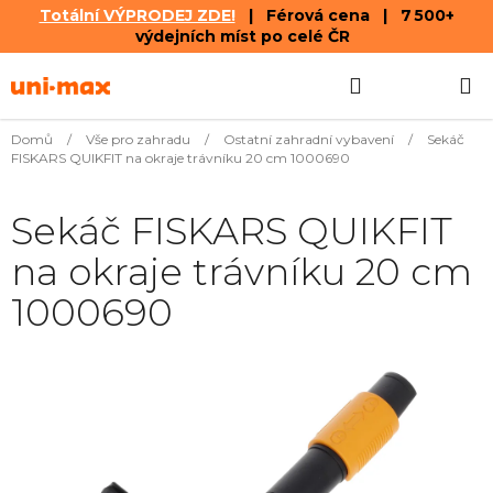
Totální VÝPRODEJ ZDE!
| Férová cena | 7 500+
výdejních míst po celé ČR
Přejít
Hledat
NÁKUPN
na
obsah
KOŠÍK
Domů
/
Vše pro zahradu
/
Ostatní zahradní vybavení
/
Sekáč
FISKARS QUIKFIT na okraje trávníku 20 cm 1000690
Sekáč FISKARS QUIKFIT
na okraje trávníku 20 cm
1000690