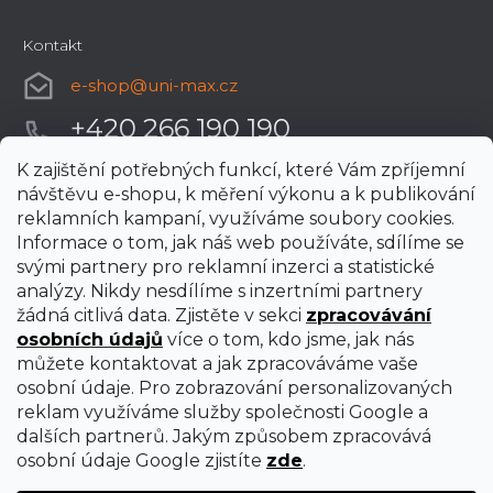
Kontakt
e-shop
@
uni-max.cz
+420 266 190 190
K zajištění potřebných funkcí, které Vám zpříjemní
návštěvu e-shopu, k měření výkonu a k publikování
reklamních kampaní, využíváme soubory cookies.
Informace o tom, jak náš web používáte, sdílíme se
svými partnery pro reklamní inzerci a statistické
analýzy. Nikdy nesdílíme s inzertními partnery
žádná citlivá data. Zjistěte v sekci
zpracovávání
osobních údajů
více o tom, kdo jsme, jak nás
můžete kontaktovat a jak zpracováváme vaše
osobní údaje. Pro zobrazování personalizovaných
reklam využíváme služby společnosti Google a
dalších partnerů. Jakým způsobem zpracovává
osobní údaje Google zjistíte
zde
.