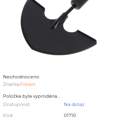
Průměrné
hodnocení
Neohodnoceno
produktu
Značka:
Fiskars
je
Položka byla vyprodána…
0,0
Dostupnost
Na dotaz
z
5
Kód:
01710
hvězdiček.