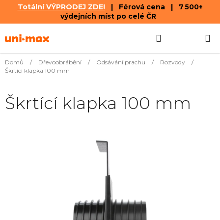
Totální VÝPRODEJ ZDE!
| Férová cena | 7 500+
výdejních míst po celé ČR
Přejít
Hledat
NÁKUPN
na
obsah
KOŠÍK
Domů
/
Dřevoobrábění
/
Odsávání prachu
/
Rozvody
/
Škrtící klapka 100 mm
Škrtící klapka 100 mm