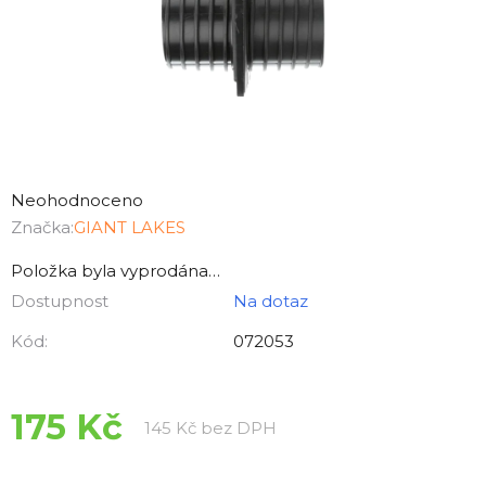
Průměrné
hodnocení
Neohodnoceno
produktu
Značka:
GIANT LAKES
je
Položka byla vyprodána…
0,0
Dostupnost
Na dotaz
z
5
Kód:
072053
hvězdiček.
175 Kč
Měrná cena:
145 Kč bez DPH