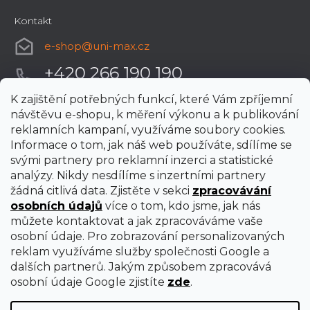
Kontakt
e-shop
@
uni-max.cz
+420 266 190 190
K zajištění potřebných funkcí, které Vám zpříjemní
návštěvu e-shopu, k měření výkonu a k publikování
reklamních kampaní, využíváme soubory cookies.
Informace o tom, jak náš web používáte, sdílíme se
svými partnery pro reklamní inzerci a statistické
analýzy. Nikdy nesdílíme s inzertními partnery
žádná citlivá data. Zjistěte v sekci
zpracovávání
osobních údajů
více o tom, kdo jsme, jak nás
můžete kontaktovat a jak zpracováváme vaše
osobní údaje. Pro zobrazování personalizovaných
reklam využíváme služby společnosti Google a
dalších partnerů. Jakým způsobem zpracovává
osobní údaje Google zjistíte
zde
.