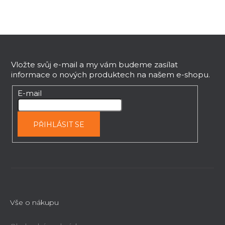
Z
á
p
Vložte svůj e-mail a my vám budeme zasílat
informace o nových produktech na našem e-shopu.
a
t
E-mail
í
PŘIHLÁSIT SE
Vše o nákupu