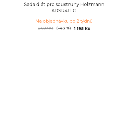
Sada dlát pro soustruhy Holzmann
ADSR4TLG
Na objednávku do 2 týdnů
2 097 Kč
(–43 %)
1 195 Kč