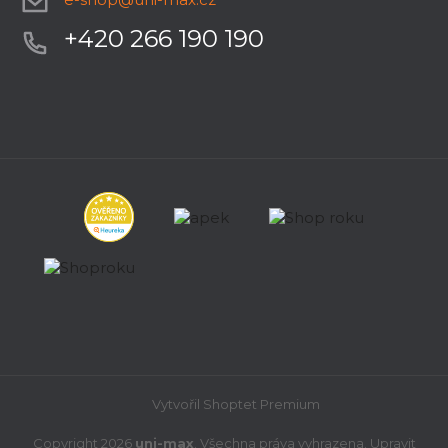
+420 266 190 190
Čelní deska 90mm Holzmann PSE90
Již nelze objednat
1 011 Kč
Vytvořil Shoptet Premium
Copyright 2026
uni-max
. Všechna práva vyhrazena.
Upravit