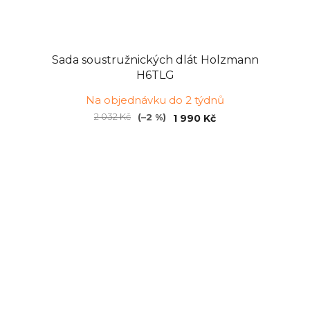
Sada soustružnických dlát Holzmann
H6TLG
Na objednávku do 2 týdnů
2 032 Kč
(–2 %)
1 990 Kč