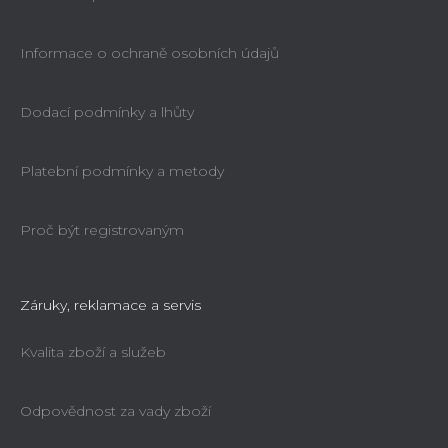
Informace o ochraně osobních údajů
Dodací podmínky a lhůty
Čelní deska 120mm Holzmann PSE120
Platební podmínky a metody
Na objednávku do 2 týdnů
Proč být registrovaným
740 Kč
739 Kč
Záruky, reklamace a servis
Kvalita zboží a služeb
Odpovědnost za vady zboží