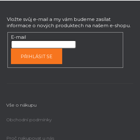
Z
á
p
Vložte svůj e-mail a my vám budeme zasílat
informace o nových produktech na našem e-shopu.
a
t
4-zubý unašeč 40mm Holzmann 4ZM40
E-mail
í
Již nelze objednat
PŘIHLÁSIT SE
1 023 Kč
Vše o nákupu
Obchodní podmínky
Proč nakupovat u nás