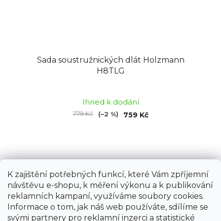
Sada soustružnických dlát Holzmann
H8TLG
Průměrné
hodnocení
Ihned k dodání
produktu
779 Kč
(–2 %)
759 Kč
je
5,0
z
5
hvězdiček.
K zajištění potřebných funkcí, které Vám zpříjemní
návštěvu e-shopu, k měření výkonu a k publikování
reklamních kampaní, využíváme soubory cookies.
Informace o tom, jak náš web používáte, sdílíme se
svými partnery pro reklamní inzerci a statistické