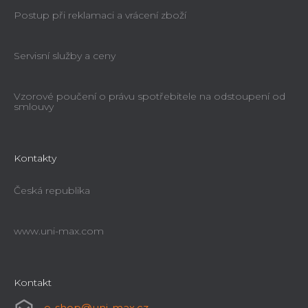
Postup při reklamaci a vrácení zboží
Servisní služby a ceny
Vzorové poučení o právu spotřebitele na odstoupení od
smlouvy
Čelní deska 200mm Holzmann PSE200
Kontakty
Již nelze objednat
1 396 Kč
Česká republika
www.uni-max.com
Kontakt
e-shop
@
uni-max.cz