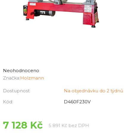
Průměrné
hodnocení
Neohodnoceno
produktu
Značka:
Holzmann
je
Dostupnost
Na objednávku do 2 týdnů
0,0
z
Kód:
D460F230V
5
hvězdiček.
7 128 Kč
Měrná cena:
5 891 Kč bez DPH