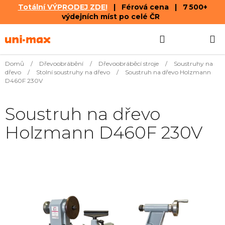
Totální VÝPRODEJ ZDE!
| Férová cena | 7 500+
výdejních míst po celé ČR
Přejít
Hledat
NÁKUPN
na
obsah
KOŠÍK
Domů
/
Dřevoobrábění
/
Dřevoobráběcí stroje
/
Soustruhy na
dřevo
/
Stolní soustruhy na dřevo
/
Soustruh na dřevo Holzmann
D460F 230V
Soustruh na dřevo
Holzmann D460F 230V