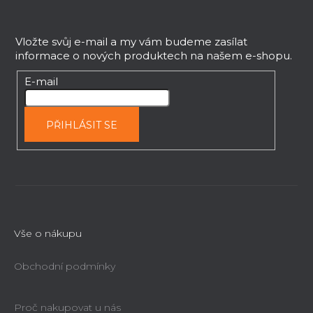
Z
r
v
á
k
p
Vložte svůj e-mail a my vám budeme zasílat
y
informace o nových produktech na našem e-shopu.
a
v
t
E-mail
ý
í
p
i
PŘIHLÁSIT SE
s
u
Vše o nákupu
Obchodní podmínky
Proč nakupovat u nás