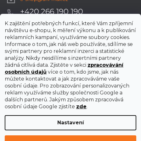
+420 266 190 190
K zajištění potřebných funkcí, které Vám zpříjemní
návštěvu e-shopu, k měření výkonu a k publikování
reklamních kampaní, využíváme soubory cookies.
Informace o tom, jak náš web používáte, sdílíme se
svými partnery pro reklamní inzerci a statistické
analýzy. Nikdy nesdílíme s inzertními partnery
žádná citlivá data. Zjistěte v sekci
zpracovávání
osobních údajů
více o tom, kdo jsme, jak nás
můžete kontaktovat a jak zpracováváme vaše
osobní údaje. Pro zobrazování personalizovaných
reklam využíváme služby společnosti Google a
dalších partnerů. Jakým způsobem zpracovává
osobní údaje Google zjistíte
zde
.
Nastavení
Vytvořil Shoptet Premium
Copyright 2026
uni-max
. Všechna práva vyhrazena.
Upravit