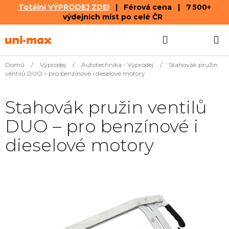
Totální VÝPRODEJ ZDE!
| Férová cena | 7 500+
výdejních míst po celé ČR
Přejít
Hledat
NÁKUPN
na
obsah
KOŠÍK
Domů
/
Výprodej
/
Autotechnika - Výprodej
/
Stahovák pružin
ventilů DUO – pro benzínové i dieselové motory
Stahovák pružin ventilů
DUO – pro benzínové i
dieselové motory