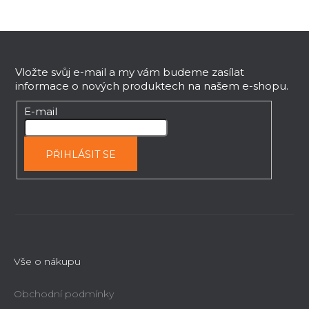
Z
á
p
Vložte svůj e-mail a my vám budeme zasílat
informace o nových produktech na našem e-shopu.
a
t
E-mail
í
PŘIHLÁSIT SE
Vše o nákupu
Obchodní podmínky