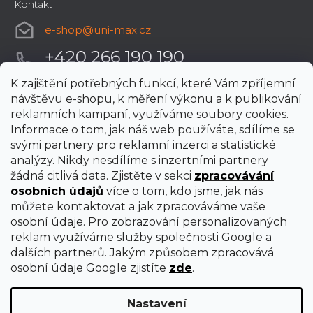
Kontakt
e-shop
@
uni-max.cz
+420 266 190 190
K zajištění potřebných funkcí, které Vám zpříjemní
návštěvu e-shopu, k měření výkonu a k publikování
reklamních kampaní, využíváme soubory cookies.
Informace o tom, jak náš web používáte, sdílíme se
svými partnery pro reklamní inzerci a statistické
analýzy. Nikdy nesdílíme s inzertními partnery
žádná citlivá data. Zjistěte v sekci
zpracovávání
osobních údajů
více o tom, kdo jsme, jak nás
můžete kontaktovat a jak zpracováváme vaše
osobní údaje. Pro zobrazování personalizovaných
reklam využíváme služby společnosti Google a
dalších partnerů. Jakým způsobem zpracovává
osobní údaje Google zjistíte
zde
.
Nastavení
Vytvořil Shoptet Premium