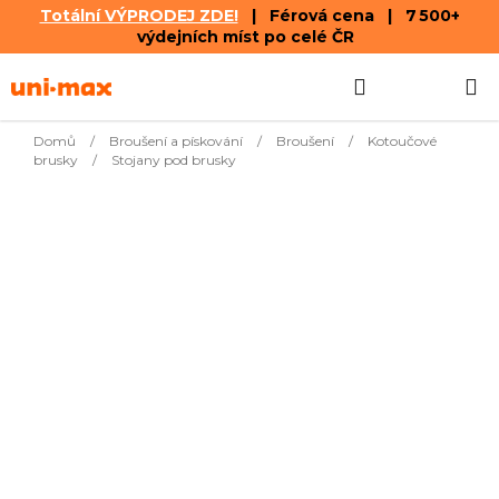
Totální VÝPRODEJ ZDE!
| Férová cena | 7 500+
výdejních míst po celé ČR
Přejít
Hledat
NÁKUPN
na
obsah
KOŠÍK
Domů
/
Broušení a pískování
/
Broušení
/
Kotoučové
brusky
/
Stojany pod brusky
Nejprodávanější
Podstavec pro stroje
1