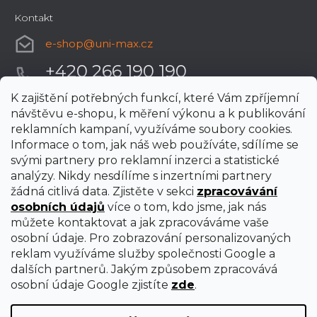
Kontakt
e-shop
@
uni-max.cz
+420 266 190 190
K zajištění potřebných funkcí, které Vám zpříjemní
návštěvu e-shopu, k měření výkonu a k publikování
reklamních kampaní, využíváme soubory cookies.
Informace o tom, jak náš web používáte, sdílíme se
svými partnery pro reklamní inzerci a statistické
analýzy. Nikdy nesdílíme s inzertními partnery
žádná citlivá data. Zjistěte v sekci
zpracovávání
osobních údajů
více o tom, kdo jsme, jak nás
můžete kontaktovat a jak zpracováváme vaše
osobní údaje. Pro zobrazování personalizovaných
reklam využíváme služby společnosti Google a
dalších partnerů. Jakým způsobem zpracovává
osobní údaje Google zjistíte
zde
.