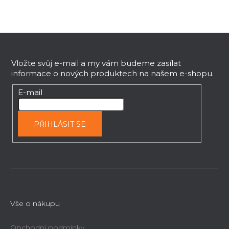
c
í
p
Z
r
v
á
k
p
Vložte svůj e-mail a my vám budeme zasílat
y
informace o nových produktech na našem e-shopu.
a
v
t
E-mail
ý
í
p
i
PŘIHLÁSIT SE
s
u
Vše o nákupu
Obchodní podmínky