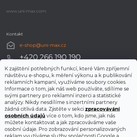
www.uni-max.com
Kontakt
e-shop
@
uni-max.cz
+420 266 190 190
K zajištění potřebných funkcí, které Vám zpříjemní
návštěvu e-shopu, k měření výkonu a k publikování
reklamních kampaní, využíváme soubory cookies.
Informace o tom, jak náš web používáte, sdílíme se
svými partnery pro reklamní inzerci a statistické
analýzy. Nikdy nesdílíme s inzertními partnery
žádná citlivá data. Zjistěte v sekci
zpracovávání
osobních údajů
více o tom, kdo jsme, jak nás
můžete kontaktovat a jak zpracováváme vaše
osobní údaje. Pro zobrazování personalizovaných
reklam využíváme služby společnosti Google a