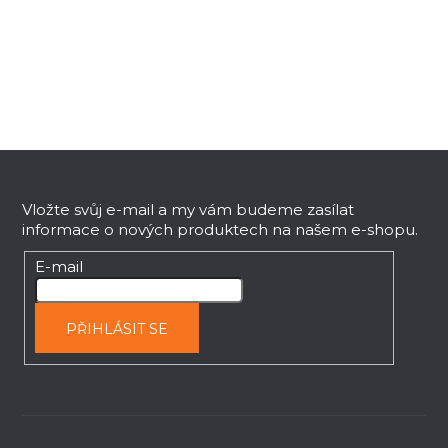
l
á
d
a
c
í
p
Z
r
v
á
k
p
Vložte svůj e-mail a my vám budeme zasílat
y
informace o nových produktech na našem e-shopu.
a
v
t
E-mail
ý
í
p
i
PŘIHLÁSIT SE
s
u