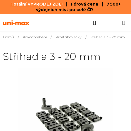
Totální VÝPRODEJ ZDE!
| Férová cena | 7 500+
výdejních míst po celé ČR
Přejít
Hledat
NÁKUPN
na
obsah
KOŠÍK
Domů
/
Kovoobrábění
/
Prostřihovačky
/
Střihadla 3 - 20 mm
Střihadla 3 - 20 mm