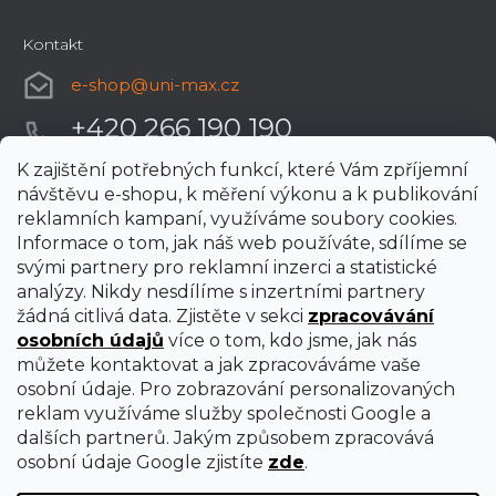
Kontakt
e-shop
@
uni-max.cz
+420 266 190 190
K zajištění potřebných funkcí, které Vám zpříjemní
návštěvu e-shopu, k měření výkonu a k publikování
reklamních kampaní, využíváme soubory cookies.
Informace o tom, jak náš web používáte, sdílíme se
svými partnery pro reklamní inzerci a statistické
analýzy. Nikdy nesdílíme s inzertními partnery
žádná citlivá data. Zjistěte v sekci
zpracovávání
osobních údajů
více o tom, kdo jsme, jak nás
můžete kontaktovat a jak zpracováváme vaše
osobní údaje. Pro zobrazování personalizovaných
reklam využíváme služby společnosti Google a
dalších partnerů. Jakým způsobem zpracovává
osobní údaje Google zjistíte
zde
.