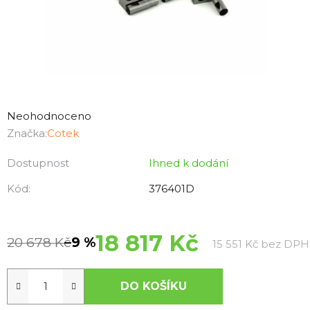
Průměrné
hodnocení
Neohodnoceno
produktu
Značka:
Cotek
je
Dostupnost
Ihned k dodání
0,0
z
Kód:
376401D
5
hvězdiček.
18 817 Kč
20 678 Kč
–9 %
15 551 Kč bez DPH
DO KOŠÍKU