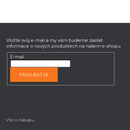
Z
á
p
Vložte svůj e-mail a my vám budeme zasílat
informace o nových produktech na našem e-shopu.
a
t
E-mail
í
PŘIHLÁSIT SE
Vše o nákupu