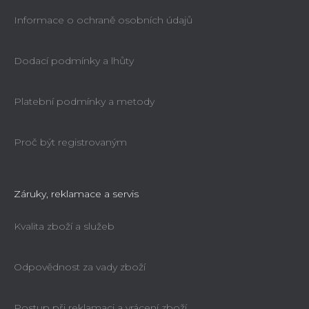
Informace o ochraně osobních údajů
Dodací podmínky a lhůty
POWER DRILL do hrany 132 - 6
Platební podmínky a metody
Průměrné
hodnocení
Proč být registrovaným
Ihned k dodání
produktu
3 959 Kč
(–20 %)
3 159 Kč
je
5,0
Záruky, reklamace a servis
z
Kvalita zboží a služeb
5
hvězdiček.
Odpovědnost za vady zboží
Postup při reklamaci a vrácení zboží