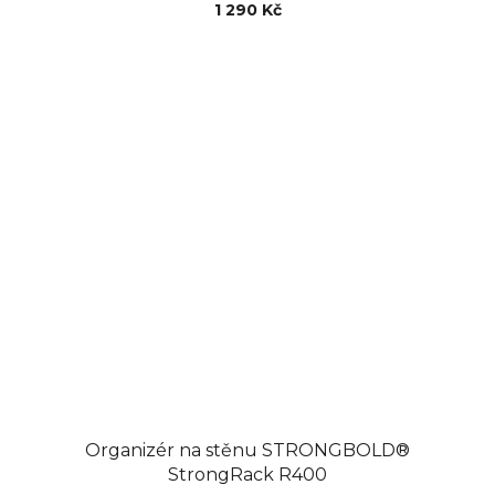
1 290 Kč
Organizér na stěnu STRONGBOLD®
StrongRack R400