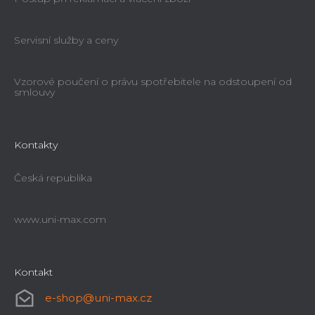
Servisní služby a ceny
Vzorové poučení o právu spotřebitele na odstoupení od
smlouvy
POWER DRILL do hrany 336 - 10
Kontakty
Průměrné
Česká republika
hodnocení
Ihned k dodání
produktu
4 729 Kč
(–20 %)
3 779 Kč
www.uni-max.com
je
5,0
z
Kontakt
5
hvězdiček.
e-shop
@
uni-max.cz