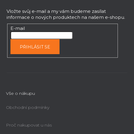
á
p
Vložte svůj e-mail a my vám budeme zasílat
informace o nových produktech na našem e-shopu.
a
t
Zarážky vymezovací sada 4ks, k multif.
E-mail
stolům s otvory O 20mm, FORTUM
í
Ihned k dodání
PŘIHLÁSIT SE
98 Kč
(–9 %)
89 Kč
Vše o nákupu
Obchodní podmínky
Proč nakupovat u nás