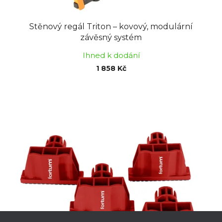
Stěnový regál Triton – kovový, modulární
závěsný systém
Ihned k dodání
1 858 Kč
Z