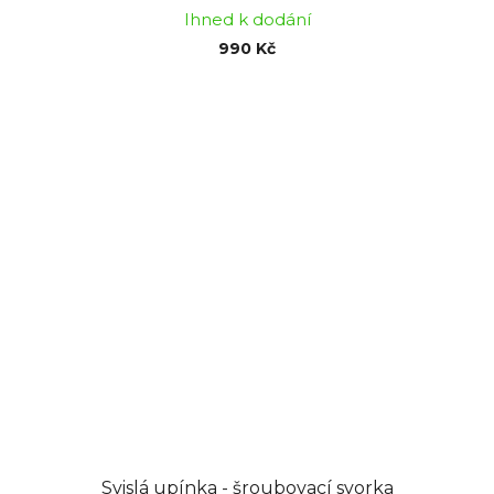
Ihned k dodání
990 Kč
Svislá upínka - šroubovací svorka