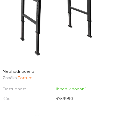
Průměrné
hodnocení
Neohodnoceno
produktu
Značka:
Fortum
je
Dostupnost
Ihned k dodání
0,0
z
Kód:
4759990
5
hvězdiček.