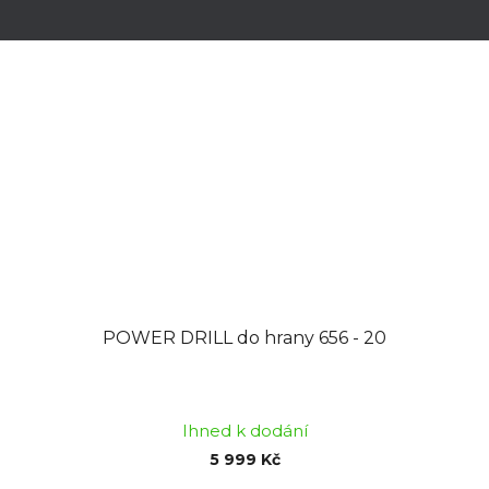
5
hvězdiček.
POWER DRILL do hrany 656 - 20
Průměrné
hodnocení
Ihned k dodání
produktu
5 999 Kč
je