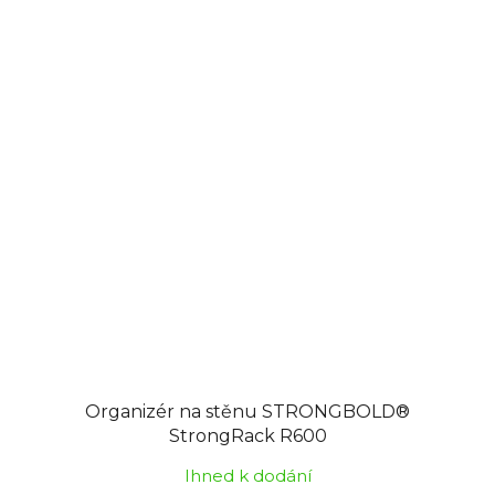
5,0
z
5
hvězdiček.
Organizér na stěnu STRONGBOLD®
StrongRack R600
Ihned k dodání