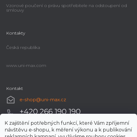
Vzorové poučení o právu spotřebitele na odstoupení od
smlouvy
Kontakty
Česká republika
www.uni-max.com
Kontakt
e-shop
@
uni-max.cz
+420 266 190 190
K zajištění potřebných funkcí, které Vám zpříjemní
návštěvu e-shopu, k měření výkonu a k publikování
reklamních kampaní, využíváme soubory cookies.