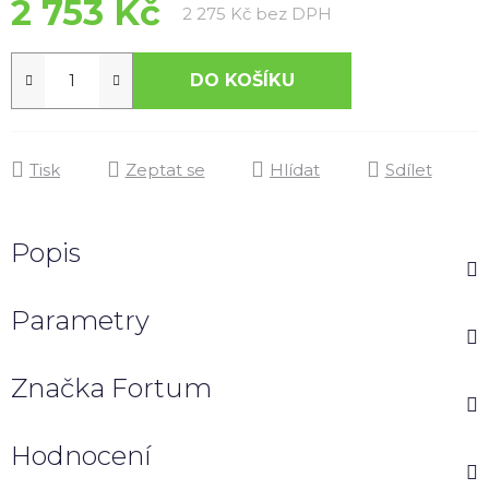
2 753 Kč
Měrná cena:
2 275 Kč bez DPH
DO KOŠÍKU
Tisk
Zeptat se
Hlídat
Sdílet
Popis
Parametry
Značka
Fortum
Hodnocení