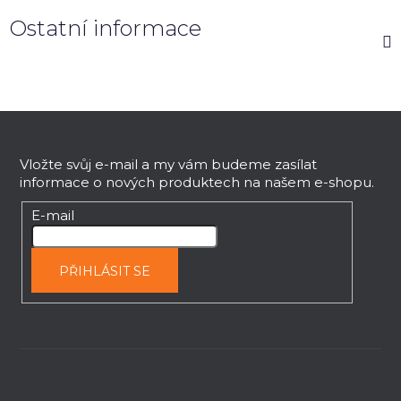
Ostatní informace
Z
á
p
Vložte svůj e-mail a my vám budeme zasílat
informace o nových produktech na našem e-shopu.
a
t
E-mail
í
PŘIHLÁSIT SE