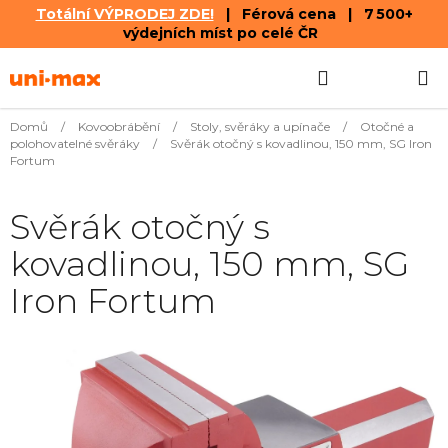
Totální VÝPRODEJ ZDE!
| Férová cena | 7 500+
výdejních míst po celé ČR
Přejít
Hledat
NÁKUPN
na
obsah
KOŠÍK
Domů
/
Kovoobrábění
/
Stoly, svěráky a upínače
/
Otočné a
polohovatelné svěráky
/
Svěrák otočný s kovadlinou, 150 mm, SG Iron
Fortum
Svěrák otočný s
kovadlinou, 150 mm, SG
Iron Fortum