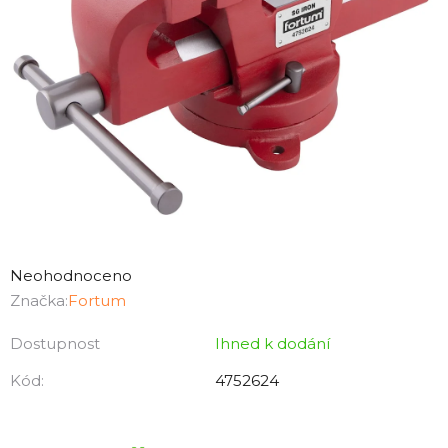
Průměrné
hodnocení
Neohodnoceno
produktu
Značka:
Fortum
je
Dostupnost
Ihned k dodání
0,0
z
Kód:
4752624
5
hvězdiček.