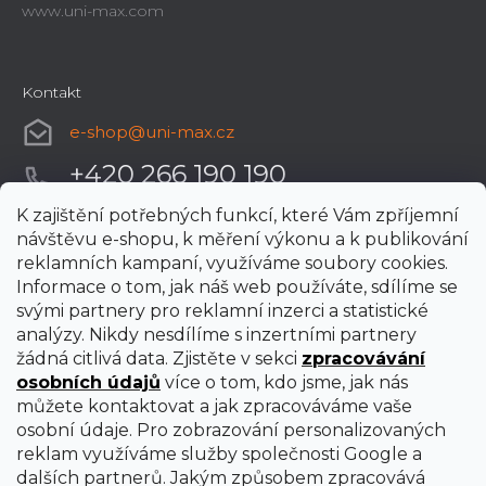
www.uni-max.com
Kontakt
e-shop
@
uni-max.cz
+420 266 190 190
K zajištění potřebných funkcí, které Vám zpříjemní
návštěvu e-shopu, k měření výkonu a k publikování
reklamních kampaní, využíváme soubory cookies.
Informace o tom, jak náš web používáte, sdílíme se
svými partnery pro reklamní inzerci a statistické
analýzy. Nikdy nesdílíme s inzertními partnery
žádná citlivá data. Zjistěte v sekci
zpracovávání
osobních údajů
více o tom, kdo jsme, jak nás
můžete kontaktovat a jak zpracováváme vaše
osobní údaje. Pro zobrazování personalizovaných
reklam využíváme služby společnosti Google a
dalších partnerů. Jakým způsobem zpracovává