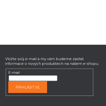
O
v
l
á
d
a
c
í
p
Z
r
v
á
k
p
Vložte svůj e-mail a my vám budeme zasílat
y
informace o nových produktech na našem e-shopu.
a
v
t
E-mail
ý
í
p
i
PŘIHLÁSIT SE
s
u