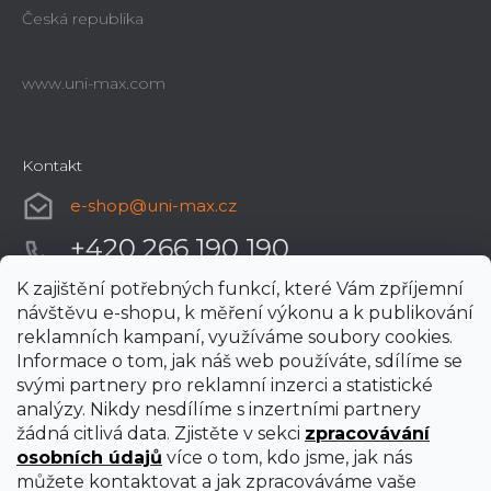
Česká republika
www.uni-max.com
Kontakt
e-shop
@
uni-max.cz
+420 266 190 190
K zajištění potřebných funkcí, které Vám zpříjemní
návštěvu e-shopu, k měření výkonu a k publikování
reklamních kampaní, využíváme soubory cookies.
Informace o tom, jak náš web používáte, sdílíme se
svými partnery pro reklamní inzerci a statistické
analýzy. Nikdy nesdílíme s inzertními partnery
žádná citlivá data. Zjistěte v sekci
zpracovávání
osobních údajů
více o tom, kdo jsme, jak nás
můžete kontaktovat a jak zpracováváme vaše