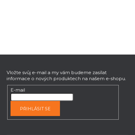
v
l
á
d
a
c
í
p
Z
r
v
á
k
p
Vložte svůj e-mail a my vám budeme zasílat
y
informace o nových produktech na našem e-shopu.
a
v
t
E-mail
ý
í
p
i
PŘIHLÁSIT SE
s
u