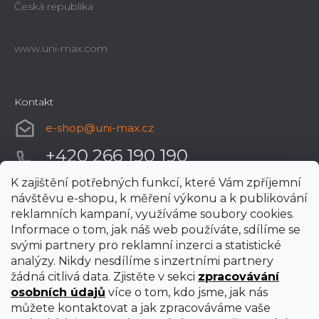
Česká republika
www.uni-max.com
Kontakt
e-shop
@
uni-max.cz
+420 266 190 190
K zajištění potřebných funkcí, které Vám zpříjemní
návštěvu e-shopu, k měření výkonu a k publikování
reklamních kampaní, využíváme soubory cookies.
Informace o tom, jak náš web používáte, sdílíme se
svými partnery pro reklamní inzerci a statistické
analýzy. Nikdy nesdílíme s inzertními partnery
žádná citlivá data. Zjistěte v sekci
zpracovávání
osobních údajů
více o tom, kdo jsme, jak nás
můžete kontaktovat a jak zpracováváme vaše