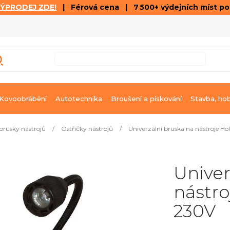
VÝPRODEJ ZDE!
| Férová cena | 7 500+ výdejních míst p
VÝPRODEJ
GALERIE ČLÁNKŮ A VIDEÍ
K
Kovoobrábění
Autotechnika
Broušení a pískování
Stavba, ho
 brusky nástrojů
/
Ostřičky nástrojů
/
Univerzální bruska na nástroje
Univer
nástr
230V