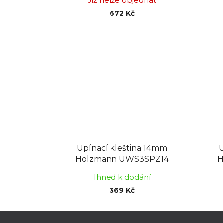
Již nelze objednat
672 Kč
Upínací kleština 14mm
U
Holzmann UWS3SPZ14
H
Ihned k dodání
369 Kč
Z