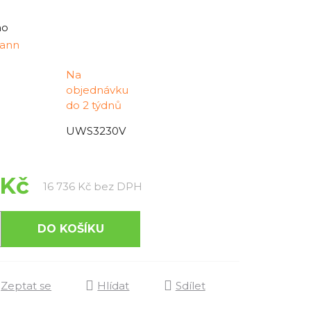
no
ann
Na
objednávku
do 2 týdnů
UWS3230V
 Kč
Měrná cena:
16 736 Kč bez DPH
DO KOŠÍKU
Zeptat se
Hlídat
Sdílet