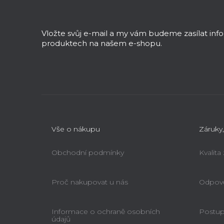
á
p
a
Vložte svůj e-mail a my vám budeme zasílat in
t
produktech na našem e-shopu.
í
Upínací kleština 5mm
Holzmann UWS3SPZ5
Vše o nákupu
Záruky,
Ihned k dodání
368 Kč
Obchodní podmínky
Kvalita
Proč nakupovat u nás
Odpově
Informace o ochraně osobních
Postup 
údajů