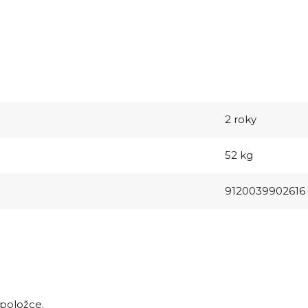
2 roky
52 kg
9120039902616
 položce.