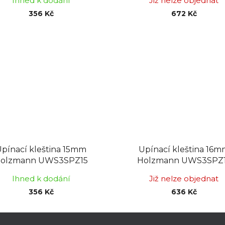
Ihned k dodání
Již nelze objednat
356 Kč
672 Kč
pínací kleština 15mm
Upínací kleština 16
olzmann UWS3SPZ15
Holzmann UWS3SPZ
Ihned k dodání
Již nelze objednat
356 Kč
636 Kč