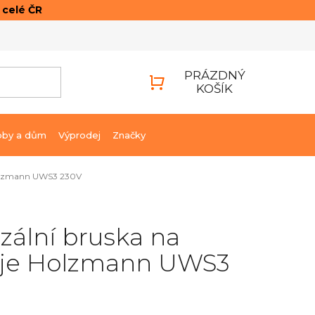
o celé ČR
ONTAKTY
PŘIHLÁŠENÍ
PRÁZDNÝ
KOŠÍK
NÁKUPNÍ
KOŠÍK
bby a dům
Výprodej
Značky
 Holzmann UWS3 230V
zální bruska na
oje Holzmann UWS3