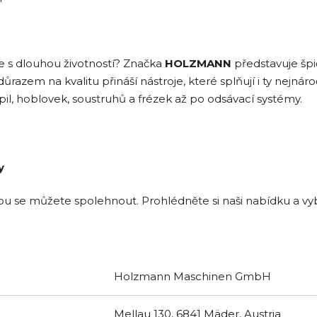
je s dlouhou životností? Značka
HOLZMANN
představuje špi
důrazem na kvalitu přináší nástroje, které splňují i ty nejná
il, hoblovek, soustruhů a frézek až po odsávací systémy.
y
se můžete spolehnout. Prohlédněte si naši nabídku a vyba
Holzmann Maschinen GmbH
Mellau 130, 6841 Mäder, Austria