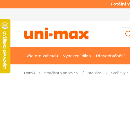
Totální 
Přejít
na
obsah
Vše pro zahradu
Vybavení dílen
Dřevoobrábění
Domů
/
Broušení a pískování
/
Broušení
/
Ostřičky a