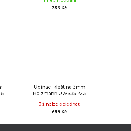
Ihned k dodání
356 Kč
mm
Upínací kleština 3mm
16
Holzmann UWS3SPZ3
Již nelze objednat
656 Kč