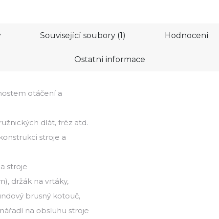
y
Související soubory (1)
Hodnocení
Ostatní informace
nostem otáčení a
ružnických dlát, fréz atd.
onstrukci stroje a
 stroje
m), držák na vrtáky,
rundový brusný kotouč,
nářadí na obsluhu stroje