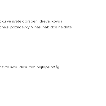
čku ve světě obrábění dřeva, kovu i
ročnější požadavky. V naší nabídce najdete
vte svou dílnu tím nejlepším! 🚀