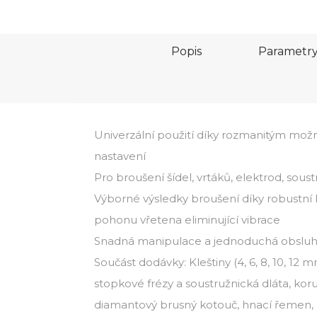
Popis
Parametr
Univerzální použití díky rozmanitým mož
nastavení
Pro broušení šídel, vrtáků, elektrod, soust
Výborné výsledky broušení díky robustní k
pohonu vřetena eliminující vibrace
Snadná manipulace a jednoduchá obsluha
Součást dodávky: Kleštiny (4, 6, 8, 10, 12 m
stopkové frézy a soustružnická dláta, ko
diamantový brusný kotouč, hnací řemen, 