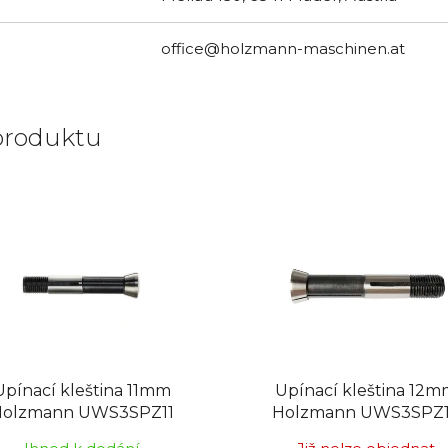
office@holzmann-maschinen.at
produktu
Upínací kleština 11mm
Upínací kleština 12
olzmann UWS3SPZ11
Holzmann UWS3SPZ